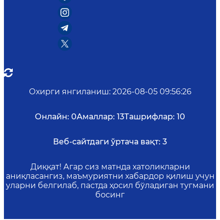
Охирги янгиланиш
:
2026-08-05 09:56:26
Онлайн:
0
Амаллар:
13
Ташрифлар:
10
Веб-сайтдаги ўртача вақт:
3
Диққат! Агар сиз матнда хатоликларни
аниқласангиз, маъмуриятни хабардор қилиш учун
уларни белгилаб, пастда ҳосил бўладиган тугмани
босинг