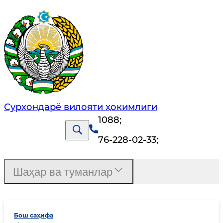
Сурхондарё вилояти ҳокимлиги
1088
;
76-228-02-33
;
Шаҳар ва туманлар
Бош саҳифа