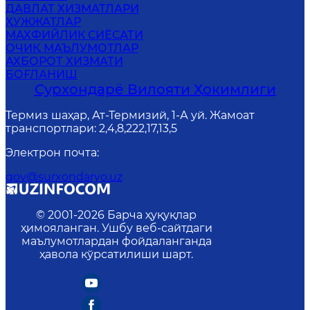
ДАВЛАТ ХИЗМАТЛАРИ
ҲУЖЖАТЛАР
MАХФИЙЛИК СИЁСАТИ
ОЧИҚ МАЪЛУМОТЛАР
АХБОРОТ ХИЗМАТИ
БОҒЛАНИШ
Сурхондарё Вилояти Ҳокимлиги
Термиз шаҳар, Ат-Термизий, 1-А уй. Жамоат
транспортлари: 2,4,8,222,17,13,5
Электрон почта
:
gov@surxondaryo.uz
© 2001-
2026
Барча ҳуқуқлар
ҳимояланган. Ушбу веб-сайтдаги
маълумотлардан фойдаланганда
ҳавола кўрсатилиши шарт.