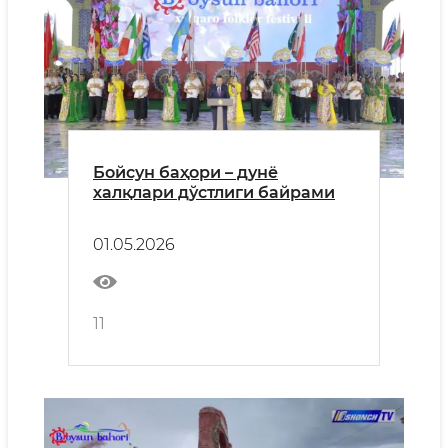
Бойсун баҳори – дунё
халқлари дўстлиги байрами
01.05.2026
11