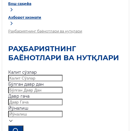
Бош саҳифа
Ахборот хизмати
Раҳбариятнинг баёнотлари ва нутқлари
РАҲБАРИЯТНИНГ
БАЁНОТЛАРИ ВА НУТҚЛАРИ
Калит сўзлар
Бўлган давр дан
Давр гача
Йўналиш