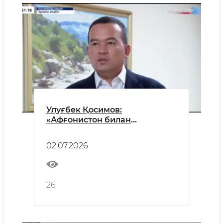
Улуғбек Қосимов:
«Афғонистон билан
автомобиль, темирйўл ва дарё
йўли орқали юк ташишлар
02.07.2026
икки бараварга ошди»
26