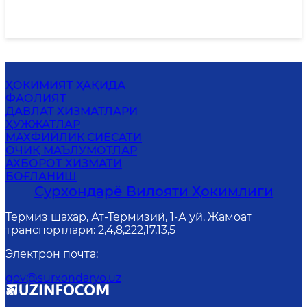
ҲОКИМИЯТ ҲАҚИДА
ФАОЛИЯТ
ДАВЛАТ ХИЗМАТЛАРИ
ҲУЖЖАТЛАР
MАХФИЙЛИК СИЁСАТИ
ОЧИҚ МАЪЛУМОТЛАР
АХБОРОТ ХИЗМАТИ
БОҒЛАНИШ
Сурхондарё Вилояти Ҳокимлиги
Термиз шаҳар, Ат-Термизий, 1-А уй. Жамоат
транспортлари: 2,4,8,222,17,13,5
Электрон почта
:
gov@surxondaryo.uz