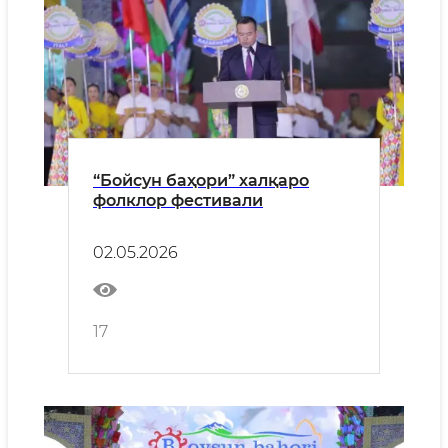
“Бойсун баҳори” халқаро
фолклор фестивали
02.05.2026
17