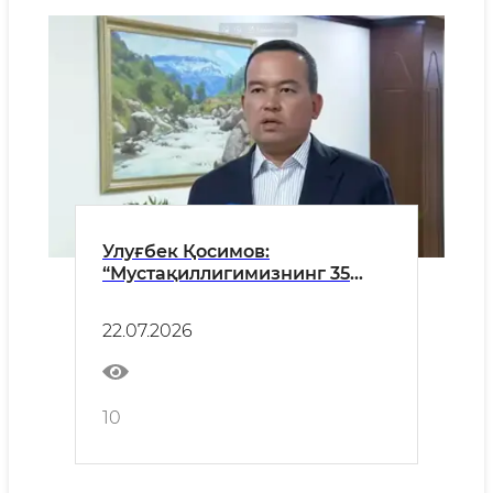
Улуғбек Қосимов:
“Мустақиллигимизнинг 35
йиллиги арафасида Ангор,
Жарқўрғон ва Шеробод
22.07.2026
туманлари аҳолисига ҳам
Тўпаланг сув омборидан
ичимлик суви етказиб бериш
бошланади.”
10