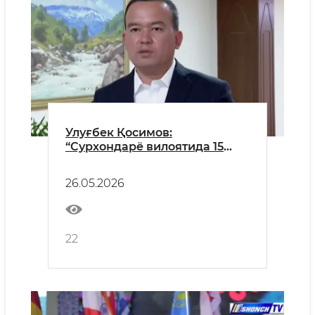
Улуғбек Қосимов:
“Сурхондарё вилоятида 15
километр коллекторларни
ёпиқ тизимга айлантириш
26.05.2026
орқали 3,7 мингдан ортиқ иш
ўринлари яратилди”
22