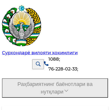
Сурхондарё вилояти ҳокимлиги
1088
;
76-228-02-33
;
Раҳбариятнинг баёнотлари ва
нутқлари