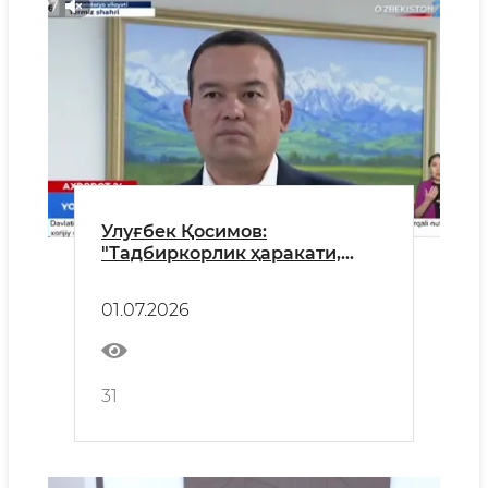
Улуғбек Қосимов:
"Тадбиркорлик ҳаракати,
касб ва хорижий тилларга
ўргатиш бўйича Сурхондарё
01.07.2026
ҳаби яратилади"
31