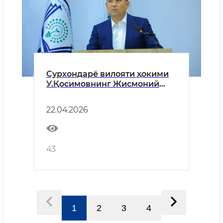
Сурхондарё вилояти ҳокими
У.Қосимовнинг Жисмоний
тарбия ва спорт соҳасида
олий таълим муассасалари
22.04.2026
раҳбарлари учун ўқув-амалий
семинарига КИРИШ СЎЗИ
43
1
2
3
4