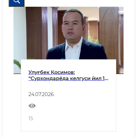
Улуғбек Қосимов:
“Сурхондарёда келгуси йил 1
500 МВт қувватдаги ИЭС ишга
туширилиши билан
24.07.2026
вилоятимизда электр
энергияси таъминотида
муаммо қолмайди.”
15