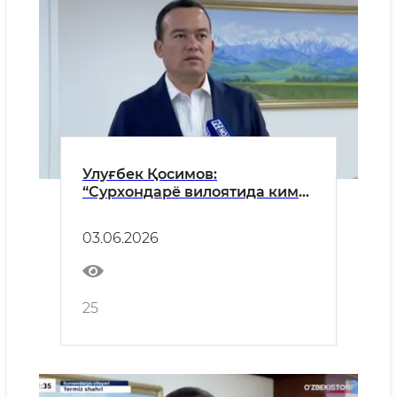
Улуғбек Қосимов:
“Сурхондарё вилоятида кимё
саноатида 1 миллиард 160
миллион долларлик
03.06.2026
лойиҳалар шакллантирилди
ва жорий йилнинг ўзида 242
миллион долларлик
инвестициялар
25
ўзлаштирилади”