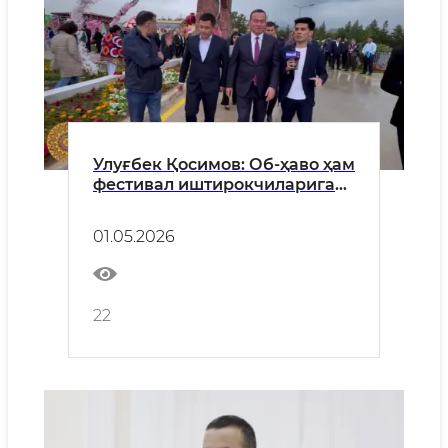
Улуғбек Қосимов: Об-ҳаво ҳам
фестивал иштирокчиларига
Бойсун баҳори кайфиятини
улашмоқда
01.05.2026
22