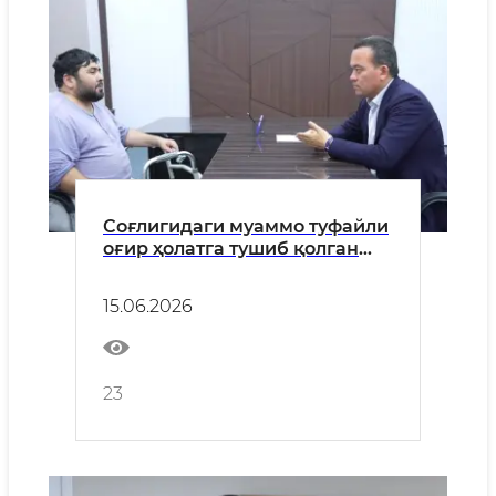
Соғлигидаги муаммо туфайли
оғир ҳолатга тушиб қолган
оилага ёрдам кўрсатилди
15.06.2026
23