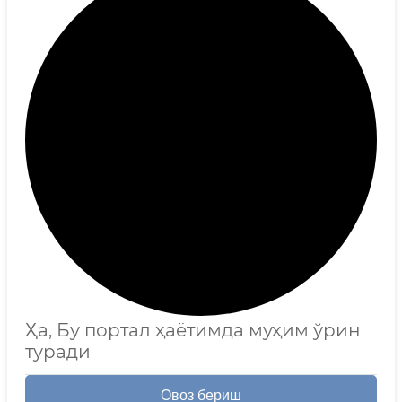
Ҳа, Бу портал ҳаётимда муҳим ўрин
туради
Овоз бериш