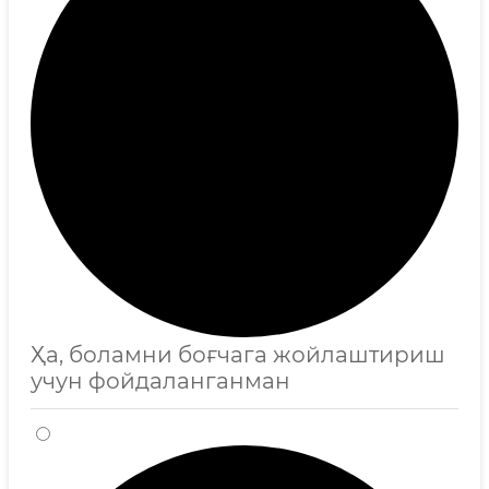
Ҳа, боламни боғчага жойлаштириш
учун фойдаланганман