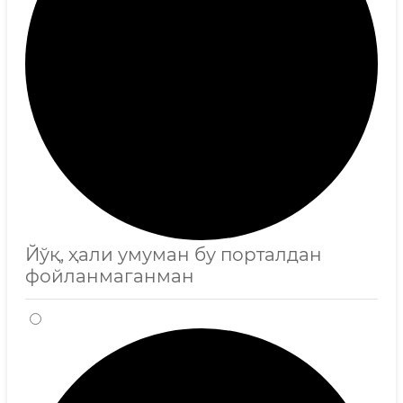
Йўқ, ҳали умуман бу порталдан
фойланмаганман