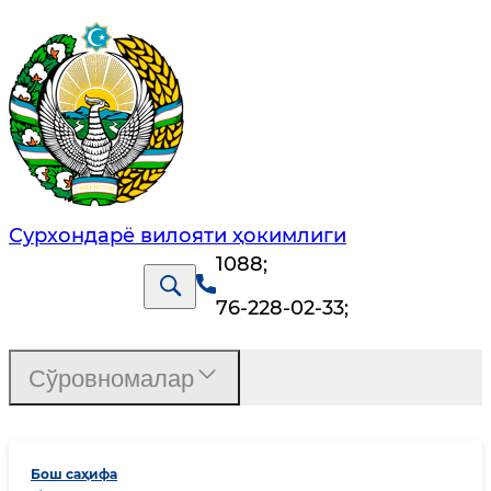
Сурхондарё вилояти ҳокимлиги
1088
;
76-228-02-33
;
Сўровномалар
Бош саҳифа