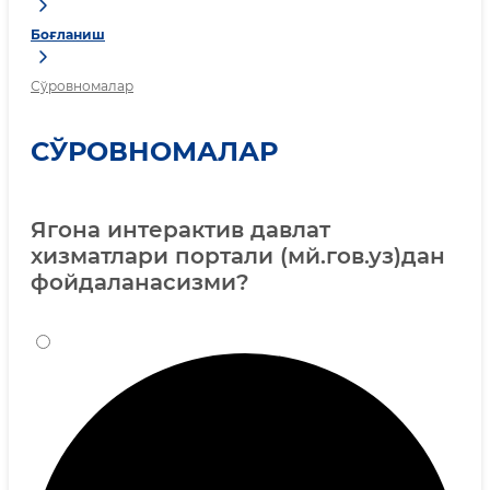
Боғланиш
Сўровномалар
СЎРОВНОМАЛАР
Ягона интерактив давлат
хизматлари портали (мй.гов.уз)дан
фойдаланасизми?