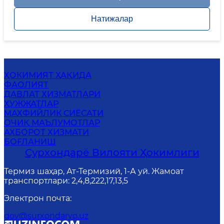
Натижалар
ҲОКИМИЯТ ҲАҚИДА
ФАОЛИЯТ
ДАВЛАТ ХИЗМАТЛАРИ
ҲУЖЖАТЛАР
MАХФИЙЛИК СИЁСАТИ
ОЧИҚ МАЪЛУМОТЛАР
АХБОРОТ ХИЗМАТИ
БОҒЛАНИШ
Сурхондарё Вилояти Ҳокимлиги
Термиз шаҳар, Ат-Термизий, 1-А уй. Жамоат
транспортлари: 2,4,8,222,17,13,5
Электрон почта
:
gov@surxondaryo.uz