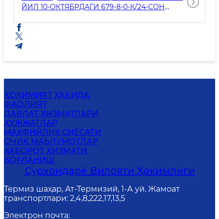
ЙИЛ 10-ОКТЯБРДАГИ 679-8-0-Қ/24-СОН
ҚАРОРИ
ҲОКИМИЯТ ҲАҚИДА
ФАОЛИЯТ
ДАВЛАТ ХИЗМАТЛАРИ
ҲУЖЖАТЛАР
MАХФИЙЛИК СИЁСАТИ
ОЧИҚ МАЪЛУМОТЛАР
АХБОРОТ ХИЗМАТИ
БОҒЛАНИШ
Сурхондарё Вилояти Ҳокимлиги
Термиз шаҳар, Ат-Термизий, 1-А уй. Жамоат
транспортлари: 2,4,8,222,17,13,5
Электрон почта
: