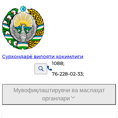
Сурхондарё вилояти ҳокимлиги
1088
;
76-228-02-33
;
Мувофиқлаштирувчи ва маслаҳат
органлари