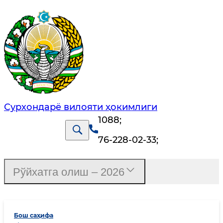
Сурхондарё вилояти ҳокимлиги
1088
;
76-228-02-33
;
Рўйхатга олиш – 2026
Бош саҳифа