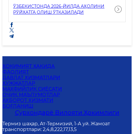
ЎЗБЕКИСТОНДА 2026-ЙИЛДА АҲОЛИНИ
РЎЙХАТГА ОЛИШ ЎТКАЗИЛАДИ
ҲОКИМИЯТ ҲАҚИДА
ФАОЛИЯТ
ДАВЛАТ ХИЗМАТЛАРИ
ҲУЖЖАТЛАР
MАХФИЙЛИК СИЁСАТИ
ОЧИҚ МАЪЛУМОТЛАР
АХБОРОТ ХИЗМАТИ
БОҒЛАНИШ
Сурхондарё Вилояти Ҳокимлиги
Термиз шаҳар, Ат-Термизий, 1-А уй. Жамоат
транспортлари: 2,4,8,222,17,13,5