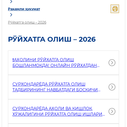
Рақамли ҳукумат
Рўйхатга олиш – 2026
РЎЙХАТГА ОЛИШ – 2026
❗️АҲОЛИНИ РЎЙХАТГА ОЛИШ
БОШЛАНМОҚДА! ОНЛАЙН РЎЙХАТДАН
ҚАНДАЙ ЎТИЛАДИ?
СУРХОНДАРЁДА РЎЙХАТГА ОЛИШ
ТАДБИРИНИНГ НАВБАТДАГИ БОСҚИЧИ
ҚИЗҒИН ДАВОМ ЭТМОҚДА
СУРХОНДАРЁДА АҲОЛИ ВА ҚИШЛОҚ
ХЎЖАЛИГИНИ РЎЙХАТГА ОЛИШ ИШЛАРИ
КУНЛИК ТАҲЛИЛ ҚИЛИБ БОРИЛМОҚДА