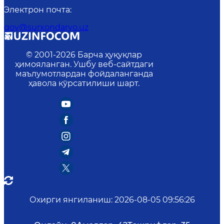
Электрон почта
:
gov@surxondaryo.uz
© 2001-
2026
Барча ҳуқуқлар
ҳимояланган. Ушбу веб-сайтдаги
маълумотлардан фойдаланганда
ҳавола кўрсатилиши шарт.
Охирги янгиланиш
:
2026-08-05 09:56:26