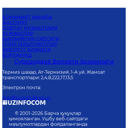
ҲОКИМИЯТ ҲАҚИДА
ФАОЛИЯТ
ДАВЛАТ ХИЗМАТЛАРИ
ҲУЖЖАТЛАР
MАХФИЙЛИК СИЁСАТИ
ОЧИҚ МАЪЛУМОТЛАР
АХБОРОТ ХИЗМАТИ
БОҒЛАНИШ
Сурхондарё Вилояти Ҳокимлиги
Термиз шаҳар, Ат-Термизий, 1-А уй. Жамоат
транспортлари: 2,4,8,222,17,13,5
Электрон почта
:
gov@surxondaryo.uz
© 2001-
2026
Барча ҳуқуқлар
ҳимояланган. Ушбу веб-сайтдаги
маълумотлардан фойдаланганда