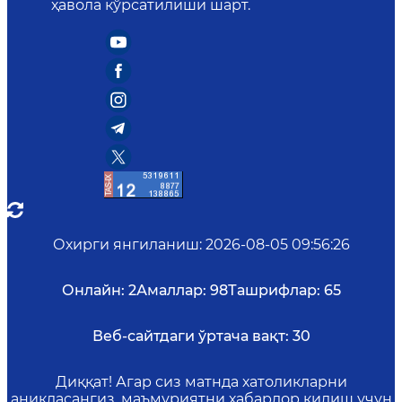
ҳавола кўрсатилиши шарт.
Охирги янгиланиш
:
2026-08-05 09:56:26
Онлайн:
2
Амаллар:
98
Ташрифлар:
65
Веб-сайтдаги ўртача вақт:
30
Диққат! Агар сиз матнда хатоликларни
аниқласангиз, маъмуриятни хабардор қилиш учун