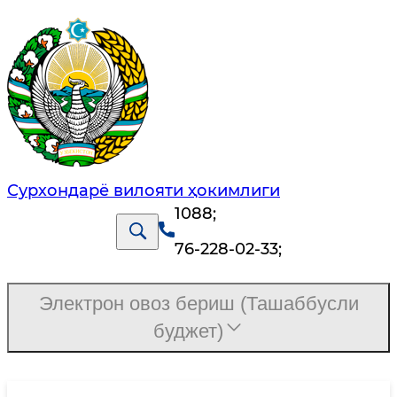
Сурхондарё вилояти ҳокимлиги
1088
;
76-228-02-33
;
Электрон овоз бериш (Ташаббусли
буджет)