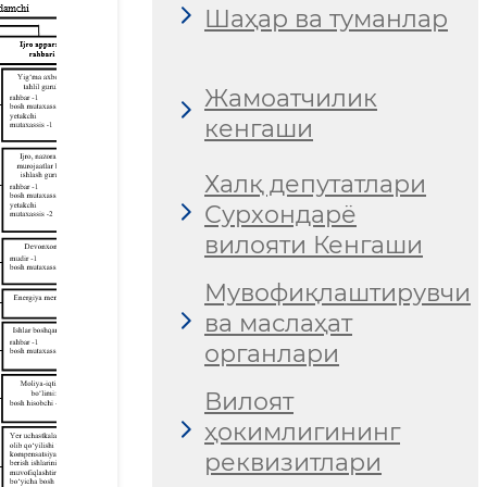
Шаҳар ва туманлар
Жамоатчилик
кенгаши
Халқ депутатлари
Сурхондарё
вилояти Кенгаши
Мувофиқлаштирувчи
ва маслаҳат
органлари
Вилоят
ҳокимлигининг
реквизитлари