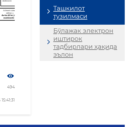
Ташкилот
тузилмаси
Бўлажак электрон
иштирок
тадбирлари ҳақида
эълон
494
5:41:31