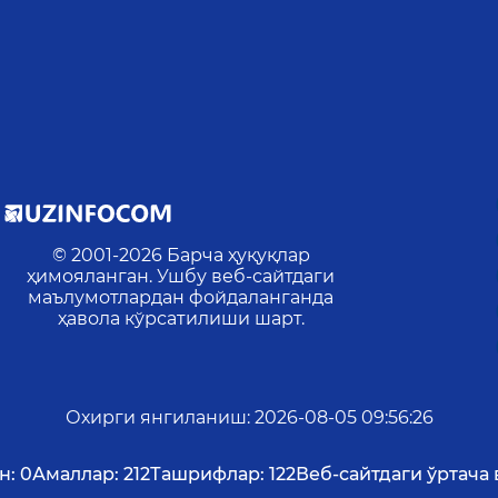
© 2001-
2026
Барча ҳуқуқлар
ҳимояланган. Ушбу веб-сайтдаги
маълумотлардан фойдаланганда
ҳавола кўрсатилиши шарт.
Охирги янгиланиш
:
2026-08-05 09:56:26
н:
0
Амаллар:
212
Ташрифлар:
122
Веб-сайтдаги ўртача 