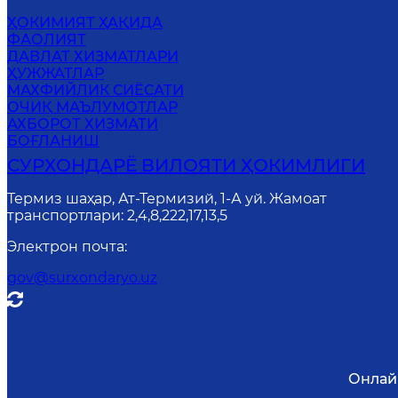
ҲОКИМИЯТ ҲАҚИДА
ФАОЛИЯТ
ДАВЛАТ ХИЗМАТЛАРИ
ҲУЖЖАТЛАР
MАХФИЙЛИК СИЁСАТИ
ОЧИҚ МАЪЛУМОТЛАР
АХБОРОТ ХИЗМАТИ
БОҒЛАНИШ
СУРХОНДАРЁ ВИЛОЯТИ ҲОКИМЛИГИ
Термиз шаҳар, Ат-Термизий, 1-А уй. Жамоат
транспортлари: 2,4,8,222,17,13,5
Электрон почта
:
gov@surxondaryo.uz
Онлай