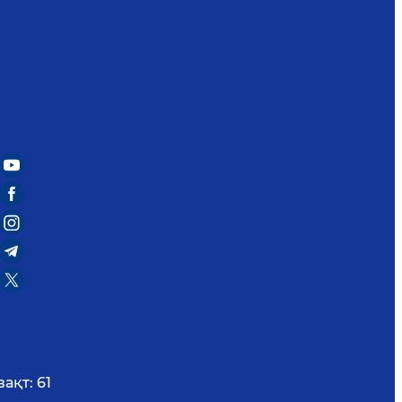
вақт:
61