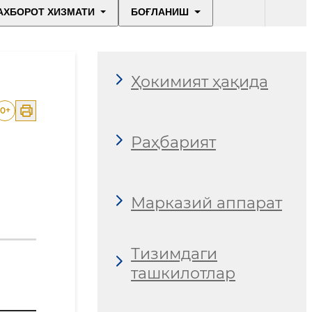
АХБОРОТ ХИЗМАТИ
БОҒЛАНИШ
Ҳокимият ҳақида
0
+
Раҳбарият
Марказий аппарат
Тизимдаги
ташкилотлар