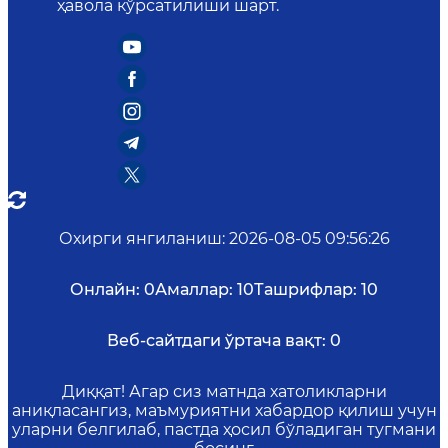
ҳавола кўрсатилиши шарт.
Охирги янгиланиш
:
2026-08-05 09:56:26
Онлайн:
0
Амаллар:
10
Ташрифлар:
10
Веб-сайтдаги ўртача вақт:
0
Диққат! Агар сиз матнда хатоликларни
аниқласангиз, маъмуриятни хабардор қилиш учун
уларни белгилаб, пастда ҳосил бўладиган тугмани