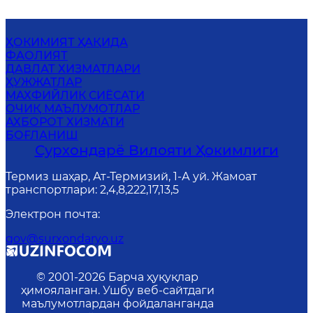
ҲОКИМИЯТ ҲАҚИДА
ФАОЛИЯТ
ДАВЛАТ ХИЗМАТЛАРИ
ҲУЖЖАТЛАР
MАХФИЙЛИК СИЁСАТИ
ОЧИҚ МАЪЛУМОТЛАР
АХБОРОТ ХИЗМАТИ
БОҒЛАНИШ
Сурхондарё Вилояти Ҳокимлиги
Термиз шаҳар, Ат-Термизий, 1-А уй. Жамоат
транспортлари: 2,4,8,222,17,13,5
Электрон почта
:
gov@surxondaryo.uz
© 2001-
2026
Барча ҳуқуқлар
ҳимояланган. Ушбу веб-сайтдаги
маълумотлардан фойдаланганда