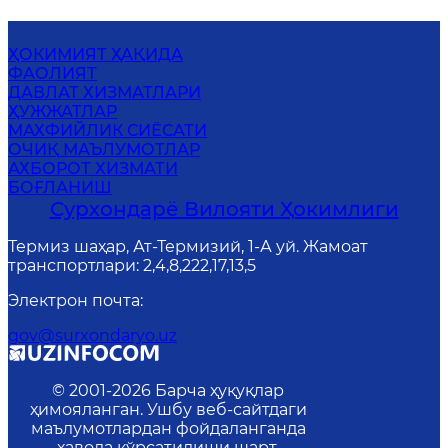
ҲОКИМИЯТ ҲАҚИДА
ФАОЛИЯТ
ДАВЛАТ ХИЗМАТЛАРИ
ҲУЖЖАТЛАР
MАХФИЙЛИК СИЁСАТИ
ОЧИҚ МАЪЛУМОТЛАР
АХБОРОТ ХИЗМАТИ
БОҒЛАНИШ
Сурхондарё Вилояти Ҳокимлиги
Термиз шаҳар, Ат-Термизий, 1-А уй. Жамоат
транспортлари: 2,4,8,222,17,13,5
Электрон почта
:
gov@surxondaryo.uz
© 2001-
2026
Барча ҳуқуқлар
ҳимояланган. Ушбу веб-сайтдаги
маълумотлардан фойдаланганда
ҳавола кўрсатилиши шарт.