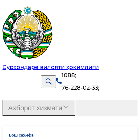
Сурхондарё вилояти ҳокимлиги
1088
;
76-228-02-33
;
Ахборот хизмати
Бош саҳифа