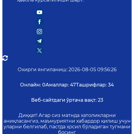
Охирги янгиланиш
:
2026-08-05 09:56:26
Онлайн:
0
Амаллар:
47
Ташрифлар:
34
Веб-сайтдаги ўртача вақт:
23
Диққат! Агар сиз матнда хатоликларни
аниқласангиз, маъмуриятни хабардор қилиш учун
уларни белгилаб, пастда ҳосил бўладиган тугмани
босинг