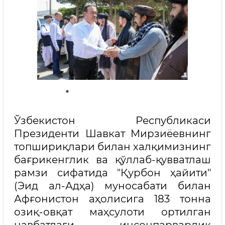
Ўзбекистон Республикаси
Президенти Шавкат Мирзиёевнинг
топшириқлари билан халқимизнинг
бағрикенглик ва қўллаб-қувватлаш
рамзи сифатида "Қурбон ҳайити"
(Эид ал-Адҳа) муносабати билан
Афғонистон аҳолисига 183 тонна
озиқ-овқат маҳсулоти ортилган