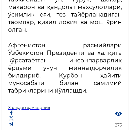
макарон ва қандолат маҳсулотлари,
ўсимлик ёғи, тез тайёрланадиган
таомлар, қизил ловия ва мош ўрин
олган.
Афғонистон расмийлари
Ўзбекистон Президенти ва халқига
кўрсатаётган инсонпарварлик
ёрдами учун миннатдорчилик
билдириб, Қурбон ҳайити
муносабати билан самимий
табрикларини йўллашди.
Халқаро ҳамкорлик
275