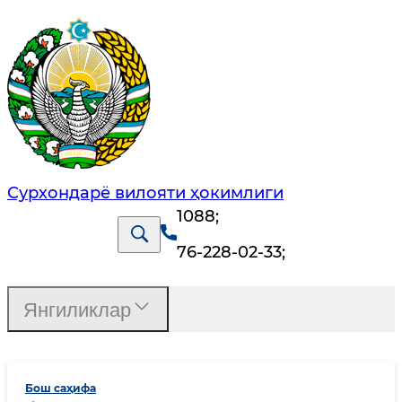
Сурхондарё вилояти ҳокимлиги
1088
;
76-228-02-33
;
Янгиликлар
Бош саҳифа