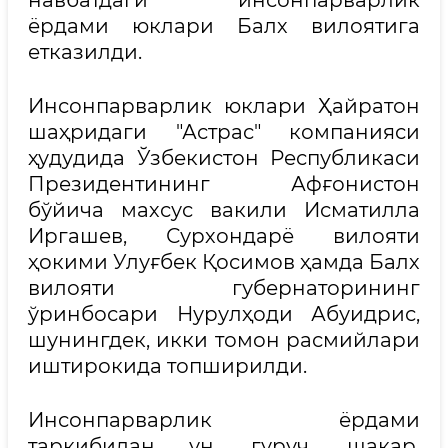
навбатдаги инсонпарварлик
ёрдами юклари Балх вилоятига
етказилди.
Инсонпарварлик юклари Ҳайратон
шаҳридаги "Астрас" компанияси
ҳудудида Ўзбекистон Республикаси
Президентининг Афғонистон
бўйича махсус вакили Исматилла
Иргашев, Сурхондарё вилояти
ҳокими Улуғбек Қосимов ҳамда Балх
вилояти губернаторининг
ўринбосари Нурулҳоди Абуидрис,
шунингдек, икки томон расмийлари
иштирокида топширилди.
Инсонпарварлик ёрдами
таркибидан ун, гуруч, шакар,