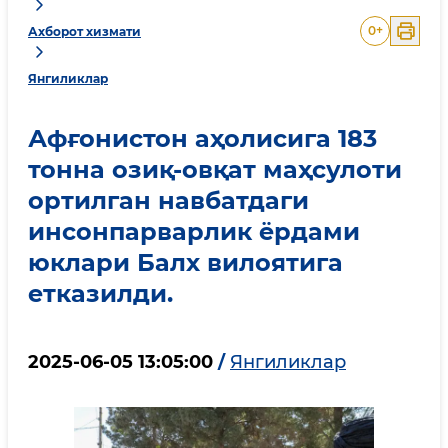
0
+
Ахборот хизмати
Янгиликлар
Афғонистон аҳолисига 183
тонна озиқ-овқат маҳсулоти
ортилган навбатдаги
инсонпарварлик ёрдами
юклари Балх вилоятига
етказилди.
2025-06-05 13:05:00
/
Янгиликлар