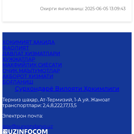
Охирги янгиланиш: 2025-06-05 13:09:43
ҲОКИМИЯТ ҲАҚИДА
ФАОЛИЯТ
ДАВЛАТ ХИЗМАТЛАРИ
ҲУЖЖАТЛАР
MАХФИЙЛИК СИЁСАТИ
ОЧИҚ МАЪЛУМОТЛАР
АХБОРОТ ХИЗМАТИ
БОҒЛАНИШ
Сурхондарё Вилояти Ҳокимлиги
Термиз шаҳар, Ат-Термизий, 1-А уй. Жамоат
транспортлари: 2,4,8,222,17,13,5
Электрон почта
:
gov@surxondaryo.uz