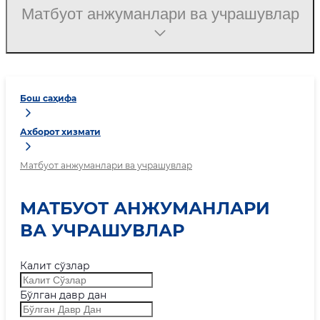
Матбуот анжуманлари ва учрашувлар
Бош саҳифа
Ахборот хизмати
Матбуот анжуманлари ва учрашувлар
МАТБУОТ АНЖУМАНЛАРИ
ВА УЧРАШУВЛАР
Калит сўзлар
Бўлган давр дан