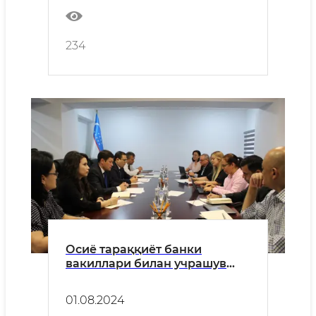
234
Осиё тараққиёт банки
вакиллари билан учрашув
бўлиб ўтди
01.08.2024