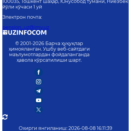
100035, Тошкент шаҳар, Юнусобод тумани, Ниёзбек
йўли кўчаси 1 уй
Электрон почта
:
pension_uz@imv.uz
© 2001-
2026
Барча ҳуқуқлар
ҳимояланган. Ушбу веб-сайтдаги
маълумотлардан фойдаланганда
ҳавола кўрсатилиши шарт.
Охирги янгиланиш
:
2026-08-08 16:11:39