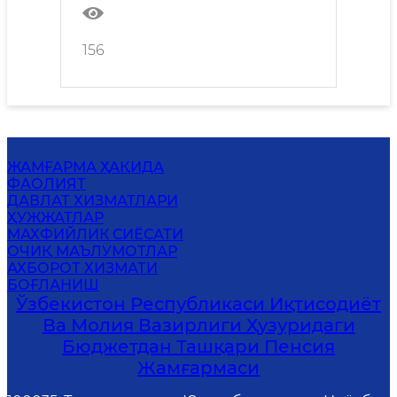
156
ЖАМҒАРМА ҲАҚИДА
ФАОЛИЯТ
ДАВЛАТ ХИЗМАТЛАРИ
ҲУЖЖАТЛАР
MАХФИЙЛИК СИЁСАТИ
ОЧИҚ МАЪЛУМОТЛАР
АХБОРОТ ХИЗМАТИ
БОҒЛАНИШ
Ўзбекистон Республикаси Иқтисодиёт
Ва Молия Вазирлиги Ҳузуридаги
Бюджетдан Ташқари Пенсия
Жамғармаси