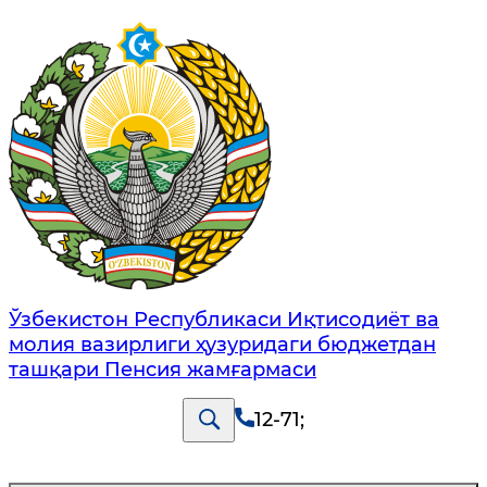
Ўзбекистон Республикаси Иқтисодиёт ва
молия вазирлиги ҳузуридаги бюджетдан
ташқари Пенсия жамғармаси
12-71
;