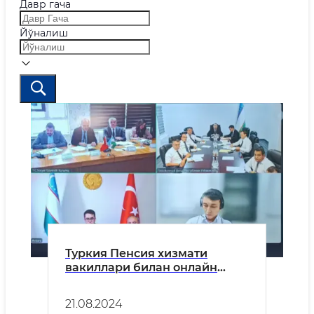
Давр гача
Йўналиш
Туркия Пенсия хизмати
вакиллари билан онлайн
мулоқот бўлиб ўтди
21.08.2024