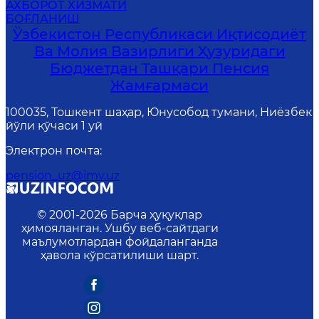
АХБОРОТ ХИЗМАТИ
БОҒЛАНИШ
Ўзбекистон Республикаси Иқтисодиёт
Ва Молия Вазирлиги Ҳузуридаги
Бюджетдан Ташқари Пенсия
Жамғармаси
100035, Тошкент шаҳар, Юнусобод тумани, Ниёзбек
йўли кўчаси 1 уй
Электрон почта
:
pension_uz@imv.uz
© 2001-
2026
Барча ҳуқуқлар
ҳимояланган. Ушбу веб-сайтдаги
маълумотлардан фойдаланганда
ҳавола кўрсатилиши шарт.