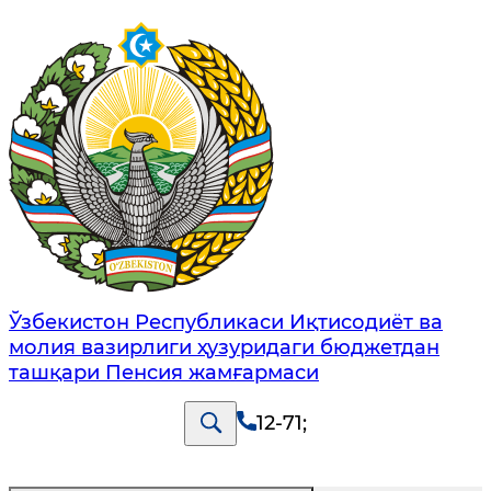
Ўзбекистон Республикаси Иқтисодиёт ва
молия вазирлиги ҳузуридаги бюджетдан
ташқари Пенсия жамғармаси
12-71
;