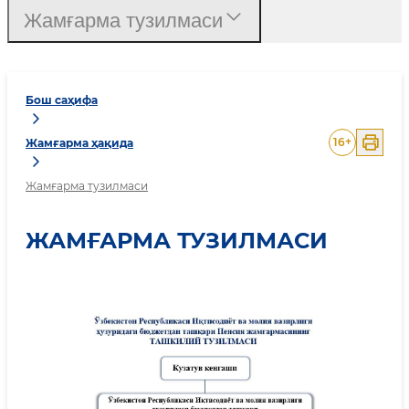
Жамғарма тузилмаси
Бош саҳифа
16
+
Жамғарма ҳақида
Жамғарма тузилмаси
ЖАМҒАРМА ТУЗИЛМАСИ