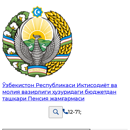
Ўзбекистон Республикаси Иқтисодиёт ва
молия вазирлиги ҳузуридаги бюджетдан
ташқари Пенсия жамғармаси
12-71
;