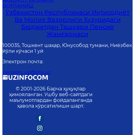
АХБОРОТ ХИЗМАТИ
БОҒЛАНИШ
Ўзбекистон Республикаси Иқтисодиёт
Ва Молия Вазирлиги Ҳузуридаги
Бюджетдан Ташқари Пенсия
Жамғармаси
100035, Тошкент шаҳар, Юнусобод тумани, Ниёзбек
йўли кўчаси 1 уй
Электрон почта
:
pension_uz@imv.uz
© 2001-
2026
Барча ҳуқуқлар
ҳимояланган. Ушбу веб-сайтдаги
маълумотлардан фойдаланганда
ҳавола кўрсатилиши шарт.