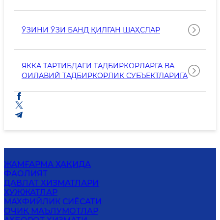
МАХСУЛОТЛАРИНИ СОТИШ БИЛАН БАНД
БЎЛГАН, ЎСИМЛИКШУНОСЛИК,
БАЛИҚЧИЛИК МАҲСУЛОТЛАРИ
ЎЗИНИ ЎЗИ БАНД ҚИЛГАН ШАҲСЛАР
ЯККА ТАРТИБДАГИ ТАДБИРКОРЛАРГА ВА
ОИЛАВИЙ ТАДБИРКОРЛИК СУБЪЕКТЛАРИГА
ЖАМҒАРМА ҲАҚИДА
ФАОЛИЯТ
ДАВЛАТ ХИЗМАТЛАРИ
ҲУЖЖАТЛАР
MАХФИЙЛИК СИЁСАТИ
ОЧИҚ МАЪЛУМОТЛАР