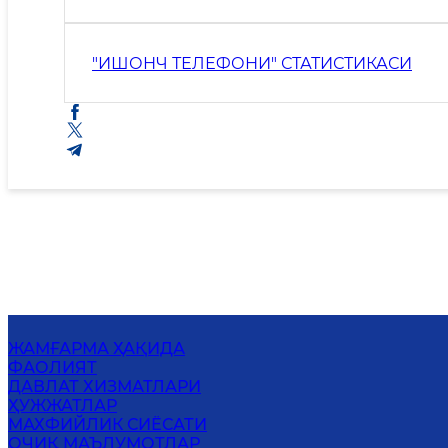
"ИШОНЧ ТЕЛЕФОНИ" СТАТИСТИКАСИ
ЖАМҒАРМА ҲАҚИДА
ФАОЛИЯТ
ДАВЛАТ ХИЗМАТЛАРИ
ҲУЖЖАТЛАР
MАХФИЙЛИК СИЁСАТИ
ОЧИҚ МАЪЛУМОТЛАР