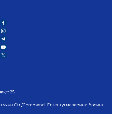
ақт:
25
иш учун Ctrl/Command+Enter тугмаларини босинг