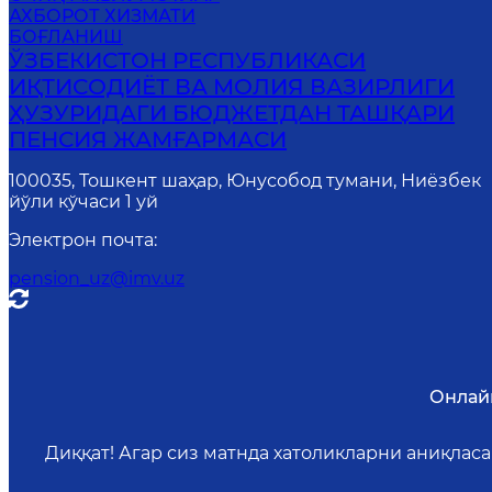
АХБОРОТ ХИЗМАТИ
БОҒЛАНИШ
ЎЗБЕКИСТОН РЕСПУБЛИКАСИ
ИҚТИСОДИЁТ ВА МОЛИЯ ВАЗИРЛИГИ
ҲУЗУРИДАГИ БЮДЖЕТДАН ТАШҚАРИ
ПЕНСИЯ ЖАМҒАРМАСИ
100035, Тошкент шаҳар, Юнусобод тумани, Ниёзбек
йўли кўчаси 1 уй
Электрон почта
:
pension_uz@imv.uz
Онлай
Диққат! Агар сиз матнда хатоликларни аниқлас