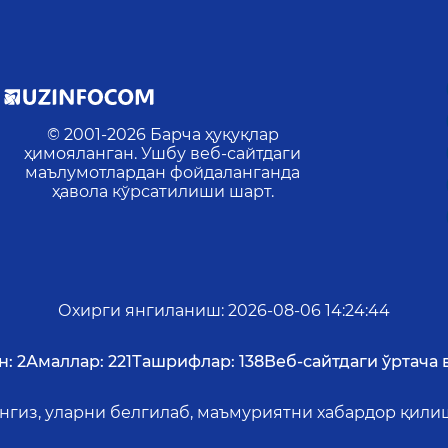
© 2001-
2026
Барча ҳуқуқлар
ҳимояланган. Ушбу веб-сайтдаги
маълумотлардан фойдаланганда
ҳавола кўрсатилиши шарт.
Охирги янгиланиш
:
2026-08-06 14:24:44
н:
2
Амаллар:
221
Ташрифлар:
138
Веб-сайтдаги ўртача в
ангиз, уларни белгилаб, маъмуриятни хабардор қил