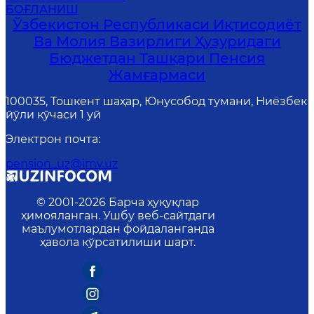
БОҒЛАНИШ
Ўзбекистон Республикаси Иқтисодиёт
Ва Молия Вазирлиги Ҳузуридаги
Бюджетдан Ташқари Пенсия
Жамғармаси
100035, Тошкент шаҳар, Юнусобод тумани, Ниёзбек
йўли кўчаси 1 уй
Электрон почта
:
pension_uz@imv.uz
© 2001-
2026
Барча ҳуқуқлар
ҳимояланган. Ушбу веб-сайтдаги
маълумотлардан фойдаланганда
ҳавола кўрсатилиши шарт.