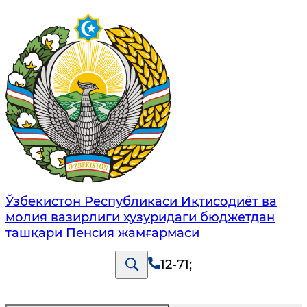
Ўзбекистон Республикаси Иқтисодиёт ва
молия вазирлиги ҳузуридаги бюджетдан
ташқари Пенсия жамғармаси
12-71
;