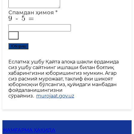
Спамдан ҳимоя
*
Юбориш
Еслатма: ушбу Қайта алоқа шакли ёрдамида
сиз ушбу сайтнинг ишлаши билан боғлиқ
хабарингизни юборишингиз мумкин. Aгар
сиз расмий мурожаат, таклиф ёки шикоят
юбормоқчи бўлсангиз, қуйидаги манбадан
фойдаланишингизни
сўраймиз.
murojaat.gov.uz
ЖАМҒАРМА ҲАҚИДА