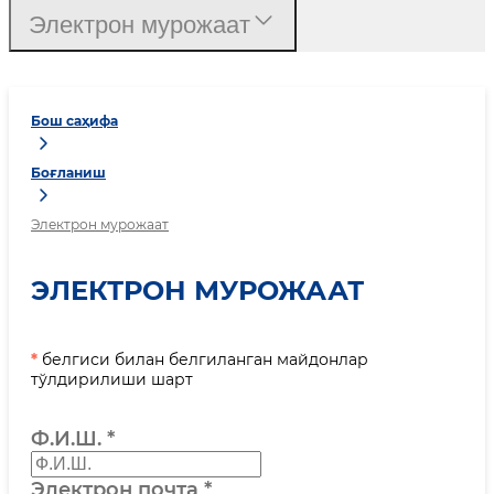
Электрон мурожаат
Бош саҳифа
Боғланиш
Электрон мурожаат
ЭЛЕКТРОН МУРОЖААТ
*
белгиси билан белгиланган майдонлар
тўлдирилиши шарт
Ф.И.Ш.
*
Электрон почта
*