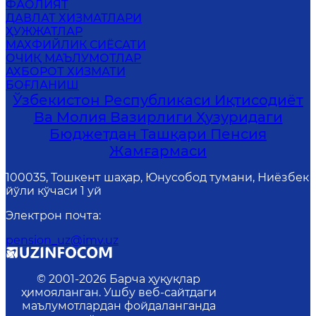
ФАОЛИЯТ
ДАВЛАТ ХИЗМАТЛАРИ
ҲУЖЖАТЛАР
MАХФИЙЛИК СИЁСАТИ
ОЧИҚ МАЪЛУМОТЛАР
АХБОРОТ ХИЗМАТИ
БОҒЛАНИШ
Ўзбекистон Республикаси Иқтисодиёт
Ва Молия Вазирлиги Ҳузуридаги
Бюджетдан Ташқари Пенсия
Жамғармаси
100035, Тошкент шаҳар, Юнусобод тумани, Ниёзбек
йўли кўчаси 1 уй
Электрон почта
:
pension_uz@imv.uz
© 2001-
2026
Барча ҳуқуқлар
ҳимояланган. Ушбу веб-сайтдаги
маълумотлардан фойдаланганда