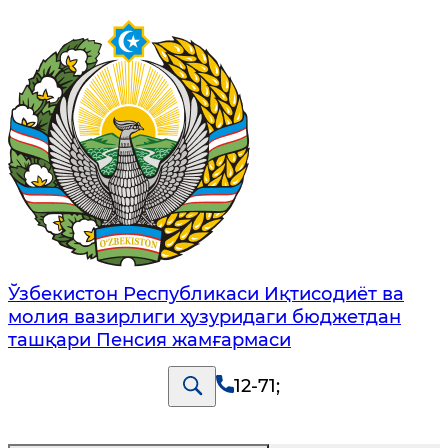
Ўзбекистон Республикаси Иқтисодиёт ва
молия вазирлиги ҳузуридаги бюджетдан
ташқари Пенсия жамғармаси
12-71
;