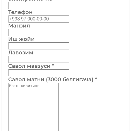
Телефон
Манзил
Иш жойи
Лавозим
Савол мавзуси
*
Савол матни (3000 белгигача)
*