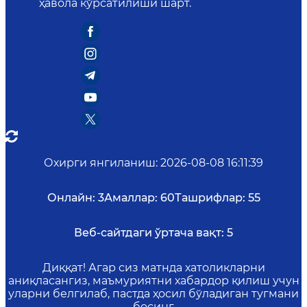
ҳавола кўрсатилиши шарт.
Охирги янгиланиш
:
2026-08-08 16:11:39
Онлайн:
3
Амаллар:
60
Ташрифлар:
55
Веб-сайтдаги ўртача вақт:
5
Диққат! Агар сиз матнда хатоликларни
аниқласангиз, маъмуриятни хабардор қилиш учун
уларни белгилаб, пастда ҳосил бўладиган тугмани
босинг