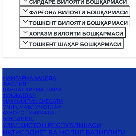
СИРДАРЁ ВИЛОЯТИ БОШҚАРМАСИ
ФАРҒОНА ВИЛОЯТИ БОШҚАРМАСИ
ТОШКЕНТ ВИЛОЯТИ БОШҚАРМАСИ
ХОРАЗМ ВИЛОЯТИ БОШҚАРМАСИ
ТОШКЕНТ ШАҲАР БОШҚАРМАСИ
ЖАМҒАРМА ҲАҚИДА
ФАОЛИЯТ
ДАВЛАТ ХИЗМАТЛАРИ
ҲУЖЖАТЛАР
MАХФИЙЛИК СИЁСАТИ
ОЧИҚ МАЪЛУМОТЛАР
АХБОРОТ ХИЗМАТИ
БОҒЛАНИШ
ЎЗБЕКИСТОН РЕСПУБЛИКАСИ
ИҚТИСОДИЁТ ВА МОЛИЯ ВАЗИРЛИГИ