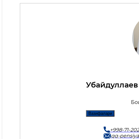
Убайдуллаев
Бо
Вазифалари
+998-71-202-
qq-pensiy