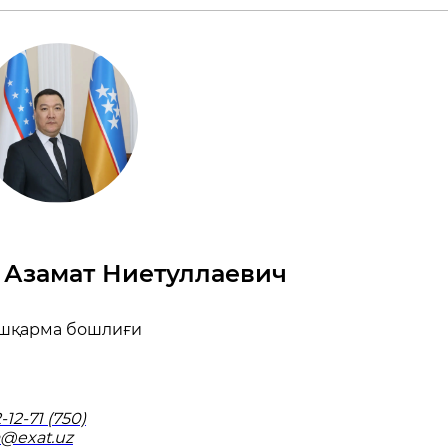
 Азамат Ниетуллаевич
шқарма бошлиғи
12-71 (750)
a@exat.uz