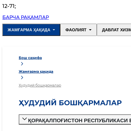
12-71
;
БАРЧА РАҚАМЛАР
ЖАМҒАРМА ҲАҚИДА
ФАОЛИЯТ
ДАВЛАТ ХИЗ
Бош саҳифа
Жамғарма ҳақида
Ҳудудий бошқармалар
ҲУДУДИЙ БОШҚАРМАЛАР
ҚОРАҚАЛПОҒИСТОН РЕСПУБЛИКАСИ