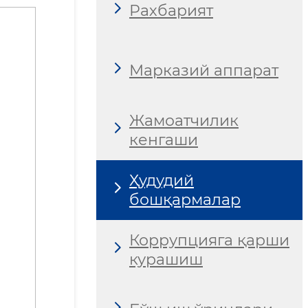
Рахбарият
Марказий аппарат
Жамоатчилик
кенгаши
Ҳудудий
бошқармалар
Коррупцияга қарши
курашиш