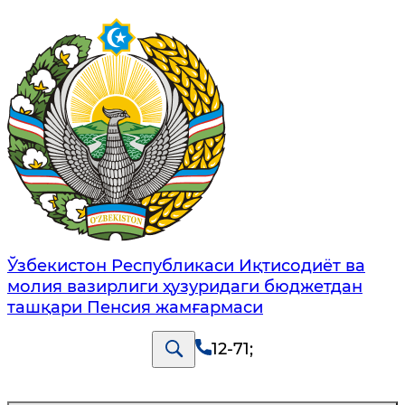
Ўзбекистон Республикаси Иқтисодиёт ва
молия вазирлиги ҳузуридаги бюджетдан
ташқари Пенсия жамғармаси
12-71
;