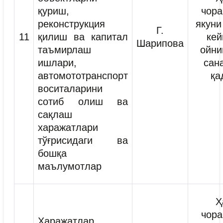
қуриш,
чора
реконструкция
якуни
Г.
11
қилиш ва капитал
кей
Шарипова
таъмирлаш
ойни
ишлари,
сан
автомототранспорт
қа
воситаларини
сотиб олиш ва
сақлаш
харажатлари
тўғрисидаги ва
бошқа
маълумотлар
Ҳ
чора
Харажатлар