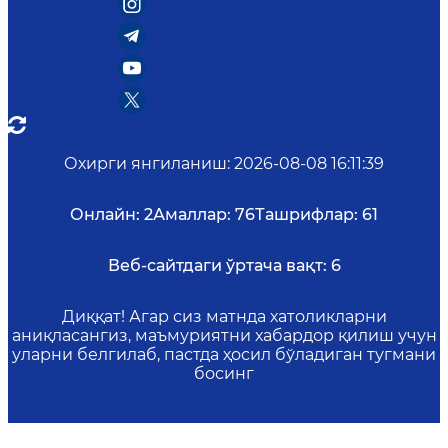
Охирги янгиланиш
:
2026-08-08 16:11:39
Онлайн:
2
Амаллар:
76
Ташрифлар:
61
Веб-сайтдаги ўртача вақт:
6
Диққат! Агар сиз матнда хатоликларни
аниқласангиз, маъмуриятни хабардор қилиш учун
уларни белгилаб, пастда ҳосил бўладиган тугмани
босинг