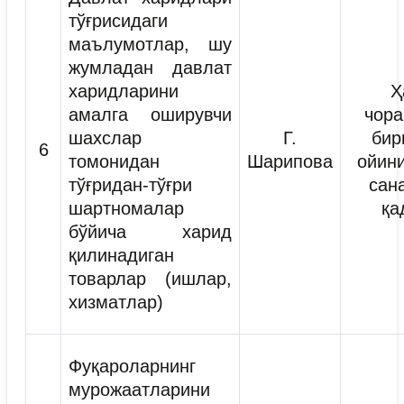
тўғрисидаги
маълумотлар, шу
жумладан давлат
харидларини
Ҳ
амалга оширувчи
чора
шахслар
Г.
бир
6
томонидан
Шарипова
ойини
тўғридан-тўғри
сан
шартномалар
қа
бўйича харид
қилинадиган
товарлар (ишлар,
хизматлар)
Фуқароларнинг
мурожаатларини