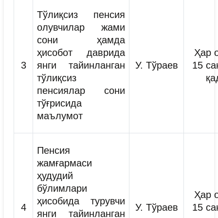
Тўлиқсиз пенсия
олувчилар жами
сони ҳамда
ҳисобот даврида
Ҳар 
3
янги тайинланган
У. Тўраев
15 са
тўлиқсиз
қа
пенсиялар сони
тўғрисида
маълумот
Пенсия
жамғармаси
ҳудудий
бўлимлари
Ҳар 
ҳисобида турувчи
4
У. Тўраев
15 са
янги тайинланган