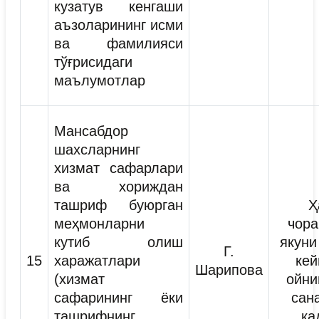
кузатув кенгаши
аъзоларининг исми
ва фамилияси
тўғрисидаги
маълумотлар
Мансабдор
шахсларнинг
хизмат сафарлари
ва хориждан
ташриф буюрган
Ҳ
меҳмонларни
чора
кутиб олиш
якуни
Г.
15
харажатлари
кей
Шарипова
(хизмат
ойни
сафарининг ёки
сан
ташрифнинг
қа