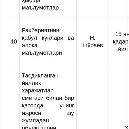
ҳақида
маълумотлар
Раҳбариятнинг
15 я
қабул кунлари ва
Н.
10
қадар
алоқа
Жўраев
йил
маълумотлари
Тасдиқланган
йиллик
харажатлар
сметаси билан бир
қаторда, унинг
ижроси, шу
жумладан
объектларни
Ҳ