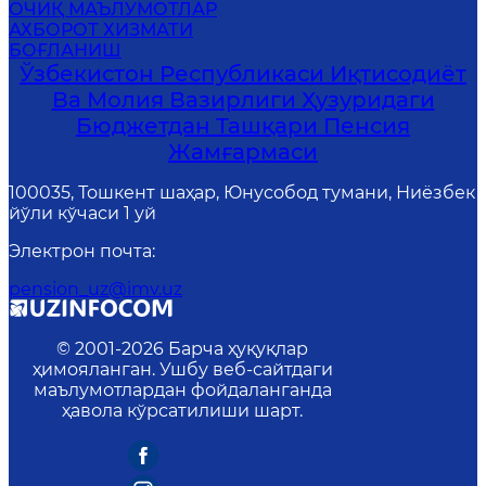
ОЧИҚ МАЪЛУМОТЛАР
АХБОРОТ ХИЗМАТИ
БОҒЛАНИШ
Ўзбекистон Республикаси Иқтисодиёт
Ва Молия Вазирлиги Ҳузуридаги
Бюджетдан Ташқари Пенсия
Жамғармаси
100035, Тошкент шаҳар, Юнусобод тумани, Ниёзбек
йўли кўчаси 1 уй
Электрон почта
:
pension_uz@imv.uz
© 2001-
2026
Барча ҳуқуқлар
ҳимояланган. Ушбу веб-сайтдаги
маълумотлардан фойдаланганда
ҳавола кўрсатилиши шарт.