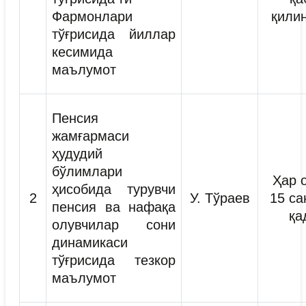
Фармонлари
қили
тўғрисида йиллар
кесимида
маълумот
Пенсия
жамғармаси
ҳудудий
бўлимлари
Ҳар 
ҳисобида турувчи
2
У. Тўраев
15 са
пенсия ва нафақа
қа
олувчилар сони
динамикаси
тўғрисида тезкор
маълумот