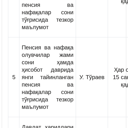
қа
пенсия ва
нафақалар сони
тўғрисида тезкор
маълумот
Пенсия ва нафақа
олувчилар жами
сони ҳамда
ҳисобот даврида
Ҳар 
5
янги тайинланган
У. Тўраев
15 са
пенсия ва
қа
нафақалар сони
тўғрисида тезкор
маълумот
Давлат харидлари