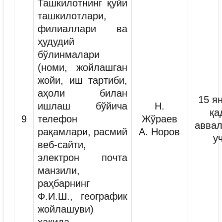
Ташкилотнинг қуйи
ташкилотлари,
филиаллари ва
ҳудудий
бўлинмалари
(номи, жойлашган
жойи, иш тартиби,
аҳоли билан
15 я
ишлаш бўйича
Н.
қа
9
телефон
Жўраев
аввал
рақамлари, расмий
А. Норов
у
веб-сайти,
электрон почта
манзили,
раҳбарнинг
Ф.И.Ш., географик
жойлашуви)