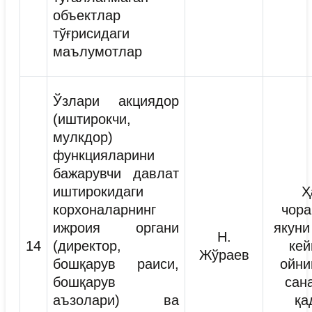
объектлар
тўғрисидаги
маълумотлар
Ўзлари акциядор
(иштирокчи,
мулкдор)
функцияларини
бажарувчи давлат
иштирокидаги
Ҳ
корхоналарнинг
чора
ижроия органи
якуни
Н.
14
(директор,
кей
Жўраев
бошқарув раиси,
ойни
бошқарув
сан
аъзолари) ва
қа