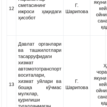
якуни
сметасининг
Г.
12
кей
ижроси ҳақидаги
Шарипова
ойни
ҳисобот
сан
қа
Давлат органлари
ва ташкилотлари
тасарруфидаги
хизмат
Ҳ
автомототранспорт
чора
воситалари,
якуни
хизмат уйлари ва
Г.
13
кей
бошқа кўчмас
Шарипова
ойни
мулклар,
сан
қурилиши
қа
тугалланмаган