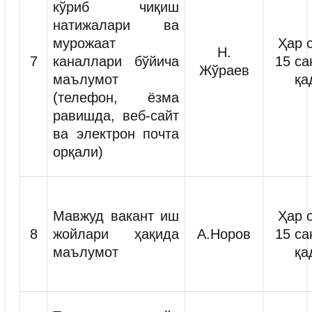
кўриб чиқиш
натижалари ва
мурожаат
Ҳар 
Н.
7
каналлари бўйича
15 са
Жўраев
маълумот
қа
(телефон, ёзма
равишда, веб-сайт
ва электрон почта
орқали)
Мавжуд вакант иш
Ҳар 
8
жойлари ҳақида
А.Норов
15 са
маълумот
қа