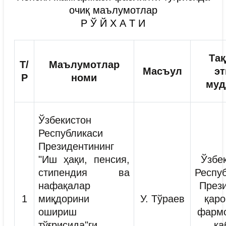
очиқ маълумотлар
Р Ў Й Х А Т И
Та
Т/
Маълумотлар
Масъул
э
Р
номи
муд
Ўзбекистон
Республикаси
Президентининг
"Иш ҳақи, пенсия,
Ўзбе
стипендия ва
Респу
нафақалар
През
1
миқдорини
У. Тўраев
қаро
ошириш
фарм
тўғрисида"ги
қа