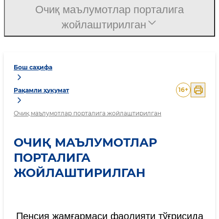
Очиқ маълумотлар порталига
жойлаштирилган
Бош саҳифа
16
+
Рақамли ҳукумат
Очиқ маълумотлар порталига жойлаштирилган
ОЧИҚ МАЪЛУМОТЛАР
ПОРТАЛИГА
ЖОЙЛАШТИРИЛГАН
Пенсия жамғармаси фаолияти тўғрисида