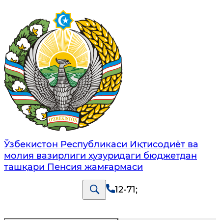
Ўзбекистон Республикаси Иқтисодиёт ва
молия вазирлиги ҳузуридаги бюджетдан
ташқари Пенсия жамғармаси
12-71
;