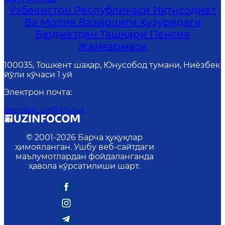
Ўзбекистон Республикаси Иқтисодиёт
Ва Молия Вазирлиги Ҳузуридаги
Бюджетдан Ташқари Пенсия
Жамғармаси
100035, Тошкент шаҳар, Юнусобод тумани, Ниёзбек
йўли кўчаси 1 уй
Электрон почта
:
pension_uz@imv.uz
© 2001-
2026
Барча ҳуқуқлар
ҳимояланган. Ушбу веб-сайтдаги
маълумотлардан фойдаланганда
ҳавола кўрсатилиши шарт.