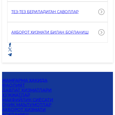
ТЕЗ-ТЕЗ БЕРИЛАДИГАН САВОЛЛАР
АХБОРОТ ХИЗМАТИ БИЛАН БОҒЛАНИШ
ЖАМҒАРМА ҲАҚИДА
ФАОЛИЯТ
ДАВЛАТ ХИЗМАТЛАРИ
ҲУЖЖАТЛАР
MАХФИЙЛИК СИЁСАТИ
ОЧИҚ МАЪЛУМОТЛАР
АХБОРОТ ХИЗМАТИ
БОҒЛАНИШ