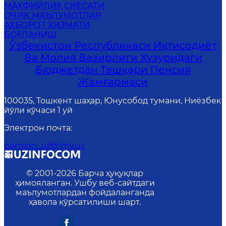
MАХФИЙЛИК СИЁСАТИ
ОЧИҚ МАЪЛУМОТЛАР
АХБОРОТ ХИЗМАТИ
БОҒЛАНИШ
Ўзбекистон Республикаси Иқтисодиёт
Ва Молия Вазирлиги Ҳузуридаги
Бюджетдан Ташқари Пенсия
Жамғармаси
100035, Тошкент шаҳар, Юнусобод тумани, Ниёзбек
йўли кўчаси 1 уй
Электрон почта
:
pension_uz@imv.uz
© 2001-
2026
Барча ҳуқуқлар
ҳимояланган. Ушбу веб-сайтдаги
маълумотлардан фойдаланганда
ҳавола кўрсатилиши шарт.