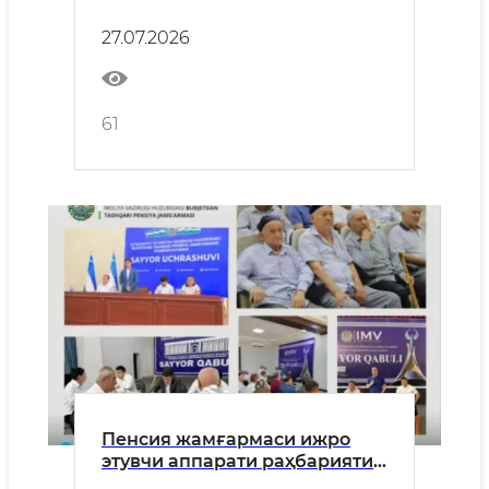
томонидан Наманган
вилоятида фуқароларнинг
27.07.2026
сайёр қабули ўтказилади
61
Пенсия жамғармаси ижро
этувчи аппарати раҳбарияти
томонидан Жиззах вилоятида