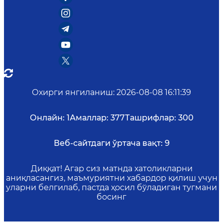
Охирги янгиланиш
:
2026-08-08 16:11:39
Онлайн:
1
Амаллар:
377
Ташрифлар:
300
Веб-сайтдаги ўртача вақт:
9
Диққат! Агар сиз матнда хатоликларни
аниқласангиз, маъмуриятни хабардор қилиш учун
уларни белгилаб, пастда ҳосил бўладиган тугмани
босинг