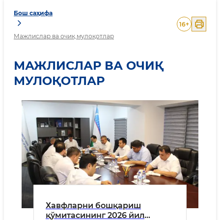
Бош саҳифа
16
+
Мажлислар ва очиқ мулоқотлар
МАЖЛИСЛАР ВА ОЧИҚ
МУЛОҚОТЛАР
Хавфларни бошқариш
қўмитасининг 2026 йил