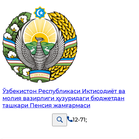
Ўзбекистон Республикаси Иқтисодиёт ва
молия вазирлиги ҳузуридаги бюджетдан
ташқари Пенсия жамғармаси
12-71
;