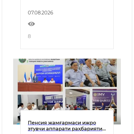
иккинчи чорак якунларига
бағишланган йиғилиш бўлиб
07.08.2026
ўтди.
8
Пенсия жамғармаси ижро
этувчи аппарати раҳбарияти