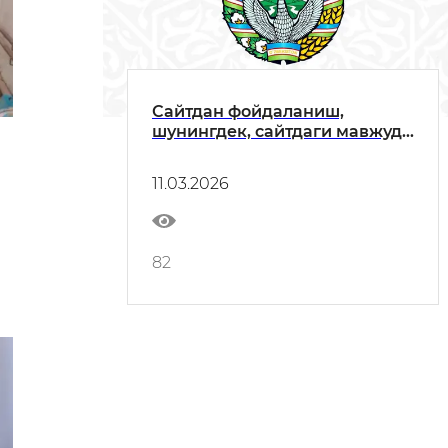
Сайтдан фойдаланиш,
шунингдек, сайтдаги мавжуд
атамаларнинг аҳамияти
бўйича йўриқнома
11.03.2026
82