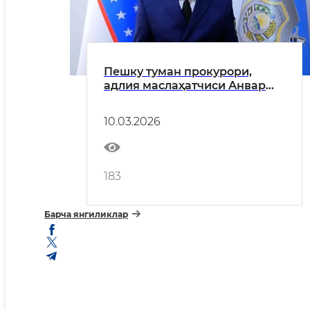
Пешку туман прокурори,
адлия маслаҳатчиси Анвар
Шухратович Эсановнинг
туман аҳолисига
10.03.2026
Мурожаатномаси
183
Барча янгиликлар