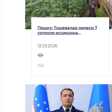
Пешку: Тошевалар оиласи 7
сотихли иссиқхона
хўжалигида мўл ҳосил
етиштирмоқда
12.03.2026
150