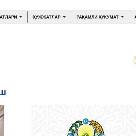
АТЛАРИ
ҲУЖЖАТЛАР
РАҚАМЛИ ҲУКУМАТ
АШ