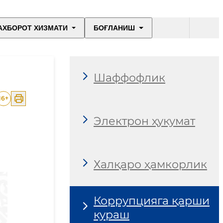
АХБОРОТ ХИЗМАТИ
БОҒЛАНИШ
Шаффофлик
16
+
Электрон ҳукумат
Халқаро ҳамкорлик
Коррупцияга қарши
кураш