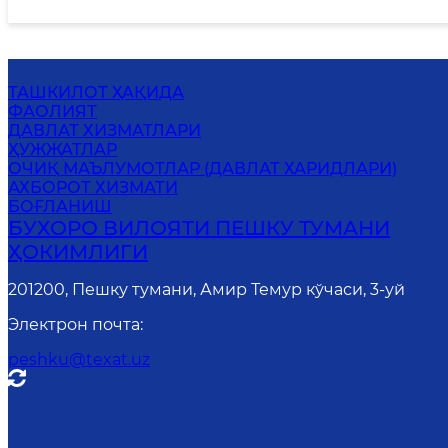
ТАШКИЛОТ ҲАҚИДА
ФАОЛИЯТ
ДАВЛАТ ХИЗМАТЛАРИ
ҲУЖЖАТЛАР
ОЧИҚ МАЪЛУМОТЛАР (ДАВЛАТ ХАРИДЛАРИ)
АХБОРОТ ХИЗМАТИ
БОҒЛАНИШ
БУХОРО ВИЛОЯТИ ПЕШКУ ТУМАНИ
ҲОКИМЛИГИ
201200, Пешку тумани, Амир Темур кўчаси, 3-уй
Электрон почта
:
peshku@texat.uz