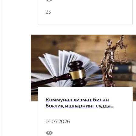
23
Коммунал хизмат билан
боғлиқ ишларнинг судда
кўришнинг ўзига хос
хусусиятлари
01.07.2026