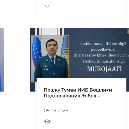
32
Пешку Туман ИИБ Бошлиғи
Подполковник Элбек
Илҳомович Шерназаровнинг
аҳолига Мурожаати
05.05.2026