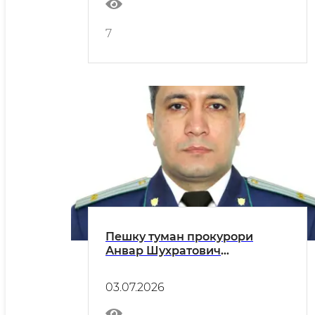
7
Пешку туман прокурори
Анвар Шухратович
Эсановнинг туман аҳолисига
МУРОЖААТНОМАСИ
03.07.2026