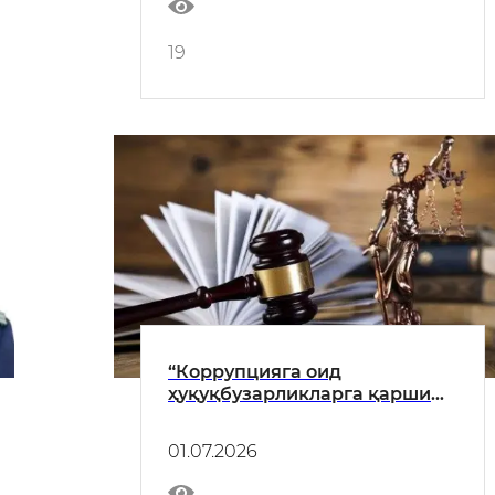
19
“Коррупцияга оид
ҳуқуқбузарликларга қарши
курашиш, уларга имкон
берувчи сабаб ва шарт-
01.07.2026
шароитларни бартараф этиш”
мавзусида