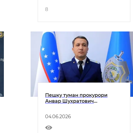
8
Пешку туман прокурори
Анвар Шухратович
Эсановнинг туман аҳолисига
МУРОЖААТНОМАСИ
04.06.2026