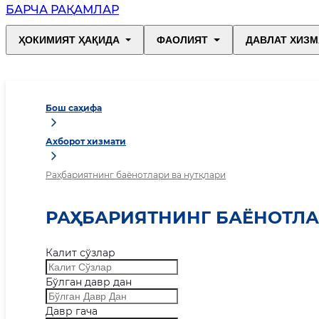
БАРЧА РАҚАМЛАР
ҲОКИМИЯТ ҲАҚИДА
ФАОЛИЯТ
ДАВЛАТ ХИЗМ
Бош саҳифа
Ахборот хизмати
Раҳбариятнинг баёнотлари ва нутқлари
РАҲБАРИЯТНИНГ БАЁНОТЛА
Калит сўзлар
Бўлган давр дан
Давр гача