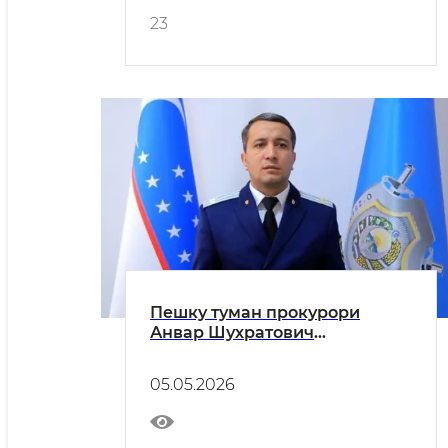
23
Пешку туман прокурори
Анвар Шухратович
Эсановнинг туман аҳолисига
МУРОЖААТНОМАСИ
05.05.2026