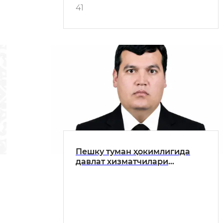
41
Пешку туман ҳокимлигида
давлат хизматчилари
ўртасида ҳалоллик ва
коррупцияга қарши
маданиятни юксалтиришга
бағишланган тарғибот
учрашуви ўтказилди