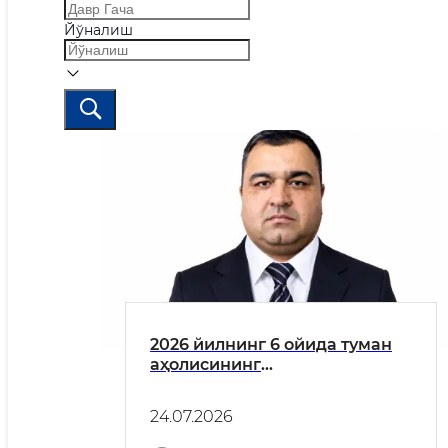
Йўналиш
2026 йилнинг 6 ойида туман
аҳолисининг
мурожаатларини кўриб
чиқиш натижалари тўғрисида
24.07.2026
маълумот