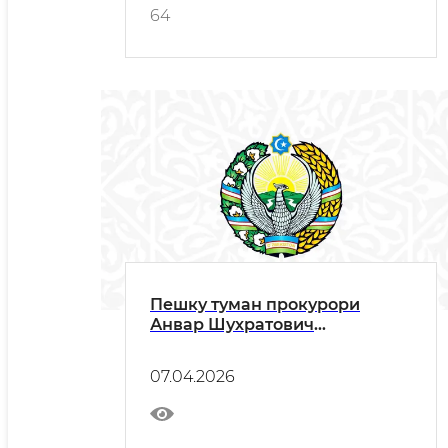
64
Пешку туман прокурори
Анвар Шухратович
Эсановнинг туман аҳолисига
МУРОЖААТНОМАСИ
07.04.2026