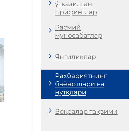
ўтказилган
Брифинглар
Расмий
муносабатлар
Янгиликлар
Раҳбариятнинг
баёнотлари ва
нутқлари
Воқеалар тақвими