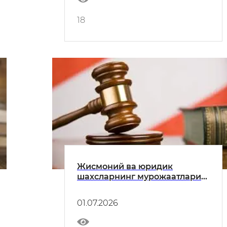
18
Жисмоний ва юридик
шахсларнинг мурожаатлари
билан ишлаш тўғрисида
01.07.2026