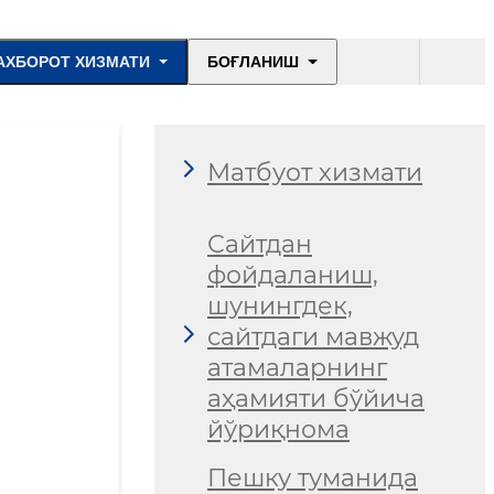
АХБОРОТ ХИЗМАТИ
БОҒЛАНИШ
Матбуот хизмати
Сайтдан
фойдаланиш,
шунингдек,
сайтдаги мавжуд
атамаларнинг
аҳамияти бўйича
йўриқнома
Пешку туманида