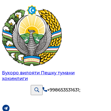
Бухоро вилояти Пешку тумани
ҳокимлиги
+998653531631
;