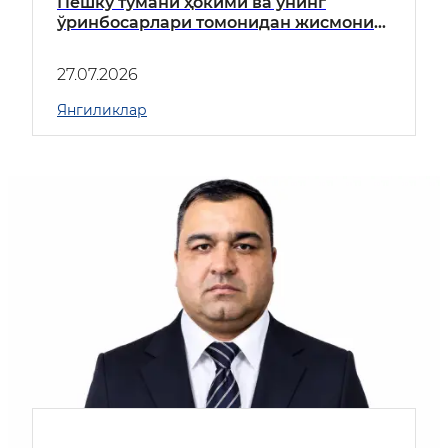
Пешку тумани ҳокими ва унинг
ўринбосарлари томонидан жисмоний
ва юридик шахсларни шахсий қабул
қилиш жадвали тасдиқланди! Режа
27.07.2026
жадвали асосида:
Янгиликлар