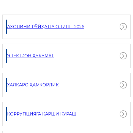
АҲОЛИНИ РЎЙҲАТГА ОЛИШ - 2026
ЭЛЕКТРОН ҲУКУМАТ
ХАЛҚАРО ҲАМКОРЛИК
КОРРУПЦИЯГА ҚАРШИ КУРАШ