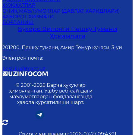
ҲУЖЖАТЛАР
ОЧИҚ МАЪЛУМОТЛАР (ДАВЛАТ ХАРИДЛАРИ)
АХБОРОТ ХИЗМАТИ
БОҒЛАНИШ
Бухоро Вилояти Пешку Тумани
Ҳокимлиги
201200, Пешку тумани, Амир Темур кўчаси, 3-уй
Электрон почта
:
peshku@texat.uz
© 2001-
2026
Барча ҳуқуқлар
ҳимояланган. Ушбу веб-сайтдаги
маълумотлардан фойдаланганда
ҳавола кўрсатилиши шарт.
Охирги янгиланиш
:
2026-07-27 09:43:21