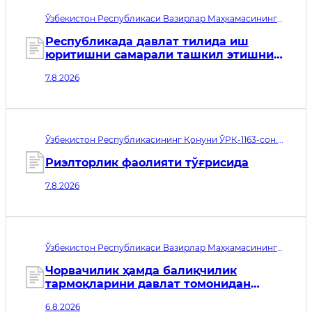
Ўзбекистон Республикаси Вазирлар Маҳкамасининг
қарори 437-сон. Қабул қилинган сана 07.08.2026. Кучга
кириш санаси 07.08.2026
Республикада давлат тилида иш
юритишни самарали ташкил этишнинг
қўшимча чора-тадбирлари тўғрисида
7.8.2026
Ўзбекистон Республикасининг Қонуни ЎРҚ-1163-сон.
Қабул қилинган сана 07.08.2026. Кучга кириш санаси
08.11.2026
Риэлторлик фаолияти тўғрисида
7.8.2026
Ўзбекистон Республикаси Вазирлар Маҳкамасининг
қарори 435-сон. Қабул қилинган сана 06.08.2026. Кучга
кириш санаси 07.08.2026
Чорвачилик ҳамда балиқчилик
тармоқларини давлат томонидан
қўллаб-қувватлашнинг қўшимча чора-
6.8.2026
тадбирлари тўғрисида