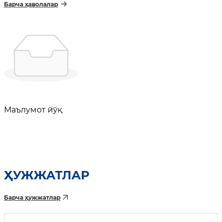
Барча ҳаволалар
Маълумот йўқ
ҲУЖЖАТЛАР
Барча ҳужжатлар