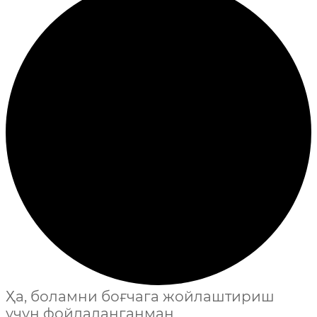
Ҳа, боламни боғчага жойлаштириш
учун фойдаланганман