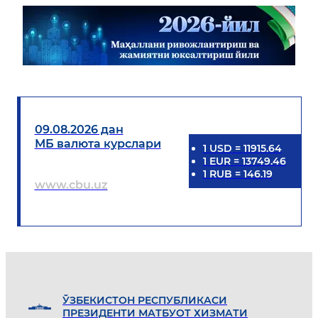
09.08.2026 дан
МБ валюта курслари
1
USD
=
11915.64
1
EUR
=
13749.46
1
RUB
=
146.19
www.cbu.uz
ЎЗБEКИСТОН РEСПУБЛИКАСИ
ПРEЗИДEНТИ МАТБУОТ ХИЗМАТИ