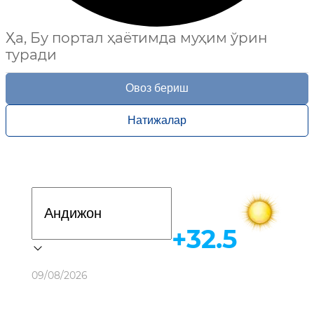
Ҳа, Бу портал ҳаётимда муҳим ўрин
туради
Овоз бериш
Натижалар
Davlat dasturi
+32.5
Об-ҳаво
09/08/2026