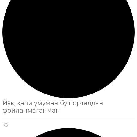
Йўқ, ҳали умуман бу порталдан
фойланмаганман