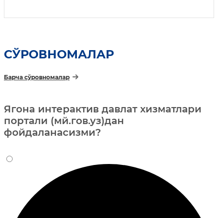
СЎРОВНОМАЛАР
Барча сўровномалар
Ягона интерактив давлат хизматлари
портали (мй.гов.уз)дан
фойдаланасизми?