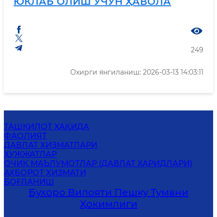
ЮКЛАБ ОЛИШ УЧУН ҲАВОЛА
249
Охирги янгиланиш: 2026-03-13 14:03:11
ТАШКИЛОТ ҲАҚИДА
ФАОЛИЯТ
ДАВЛАТ ХИЗМАТЛАРИ
ҲУЖЖАТЛАР
ОЧИҚ МАЪЛУМОТЛАР (ДАВЛАТ ХАРИДЛАРИ)
АХБОРОТ ХИЗМАТИ
БОҒЛАНИШ
Бухоро Вилояти Пешку Тумани
Ҳокимлиги