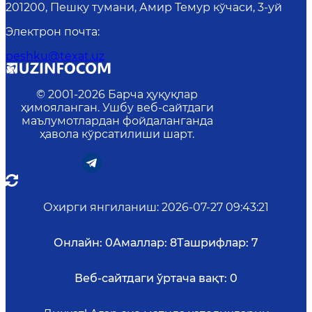
201200, Пешку тумани, Амир Темур кўчаси, 3-уй
Электрон почта
:
peshku@texat.uz
© 2001-
2026
Барча ҳуқуқлар
ҳимояланган. Ушбу веб-сайтдаги
маълумотлардан фойдаланганда
ҳавола кўрсатилиши шарт.
Охирги янгиланиш
:
2026-07-27 09:43:21
Онлайн:
0
Амаллар:
8
Ташрифлар:
7
Веб-сайтдаги ўртача вақт:
0