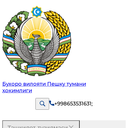
Бухоро вилояти Пешку тумани
ҳокимлиги
+998653531631
;
Ташкилот тузилмаси