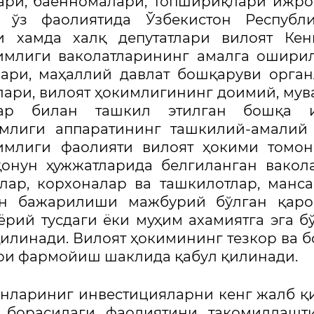
ари, баённомалари, топшириқлари ижр
 ўз фаолиятида Ўзбекистон Республи
и хамда халқ депутатлари вилоят Кен
кимлиги ваколатларининг амалга ошир
лари, маҳаллий давлат бошқаруви орга
лари, вилоят ҳокимлигининг доимий, мув
рлар билан ташкил этилган бошқа 
имлиги аппаратининг ташкилий-амалий
кимлиги фаолияти вилоят ҳокими томо
қонун ҳужжатларида белгиланган вакол
лар, корхоналар ва ташкилотлар, манс
ан бажарилиши мажбурий бўлган қаро
рий тусдаги ёки муҳим ахамиятга эга б
илинади. Вилоят ҳокимининг тезкор ва 
ри фармойиш шаклида қабул қилинади.
анлариниг инвестицияларни кенг жалб 
 борасидаги фаолиятини такомиллашт