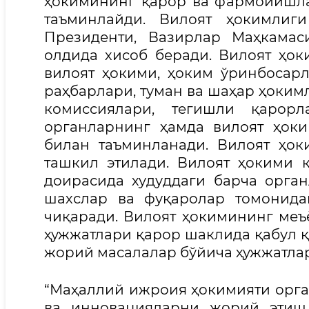
ҳокимининг қарор ва фармойишл
таъминлайди. Вилоят ҳокимлиги
Президенти, Вазирлар Маҳкамас
олдида хисоб беради. Вилоят ҳо
вилоят ҳокими, ҳоким ўринбосар
раҳбарлари, туман ва шаҳар ҳоким
комиссиялари, тегишли қаро
органларнинг ҳамда вилоят ҳок
билан таъминланади. Вилоят ҳо
ташкил этилади. Вилоят ҳокими 
доирасида худуддаги барча орган
шахслар ва фуқаролар томонид
чиқаради. Вилоят ҳокимининг меъё
ҳужжатлари қарор шаклида қабул қ
жорий масалалар бўйича ҳужжатла
“Маҳаллий ижроия ҳокимияти орг
ва инновацияларни жорий этиш