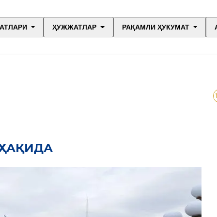
АТЛАРИ
ҲУЖЖАТЛАР
РАҚАМЛИ ҲУКУМАТ
 ҲАҚИДА