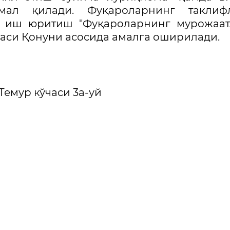
мал қилади. Фуқароларнинг таклифл
а иш юритиш "Фуқароларнинг мурожаат
каси Қонуни асосида амалга оширилади.
Темур кўчаси 3а-уй