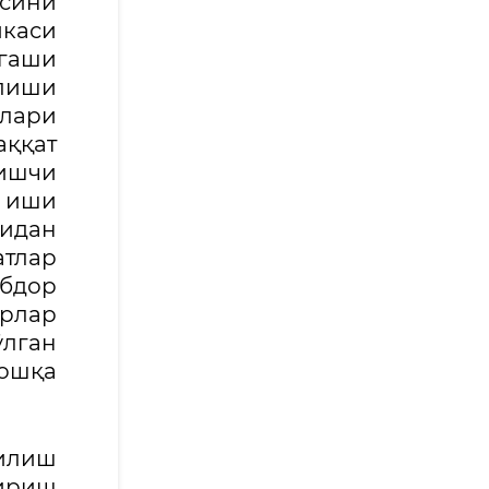
осини
каси
гаши
илиши
нлари
аққат
ишчи
 иши
нидан
атлар
абдор
рлар
ўлган
бошқа
қилиш
ириш