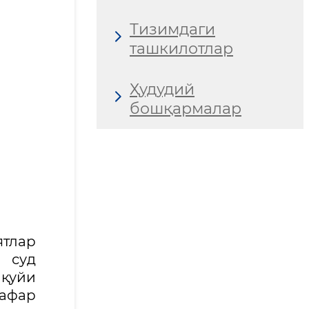
Тизимдаги
ташкилотлар
Ҳудудий
бошқармалар
тлар
 суд
 қуйи
нафар