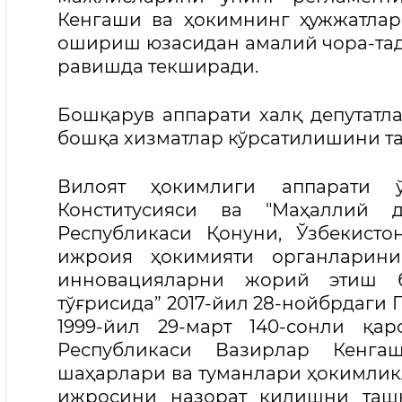
Кенгаши ва ҳокимнинг ҳужжатлар
ошириш юзасидан амалий чора-та
равишда текширади.
Бошқарув аппарати халқ депутатл
бошқа хизматлар кўрсатилишини т
Вилоят ҳокимлиги аппарати ў
Конститусияси ва "Маҳаллий д
Республикаси Қонуни, Ўзбекист
ижроия ҳокимияти органларин
инновацияларни жорий этиш б
тўғрисида” 2017-йил 28-нойбрдаги
1999-йил 29-март 140-сонли қа
Республикаси Вазирлар Кенгаш
шаҳарлари ва туманлари ҳокимлик
ижросини назорат қилишни ташк