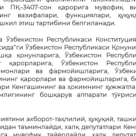
аги ПҚ–3407-сон қарорига мувофиқ ви
нг вазифалари, функциялари, ҳуқуқл
шкил этиш тартибини белгиланади.
 Ўзбекистон Республикаси Конституция
сида”ги Ўзбекистон Республикаси Қонуни
шқа қонунларига, Ўзбекистон Республ
 қарорларига, Ўзбекистон Республи
рмонлари ва фармойишларига, Ўзбеки
ининг қарорлари ва фармойишларига, 
лари Кенгашининг ва ҳокимнинг ҳужжатла
млигининг бошқарув аппарати тўғриси
ятини ахборот-таҳлилий, ҳуқуқий, ташк
идан таъминлайди, халқ депутатлари Ке
га мувофиқ тайёрлайди, халқ депутат