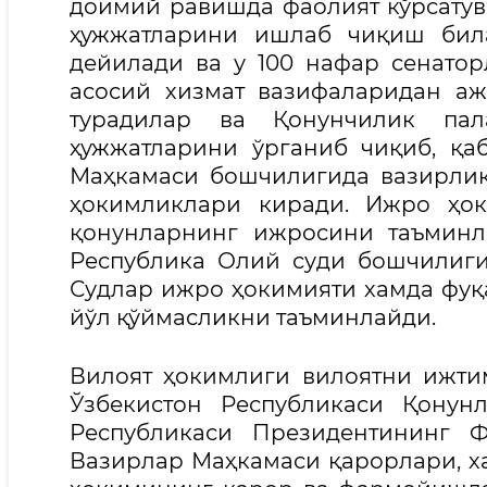
доимий равишда фаолият кўрсатувч
ҳужжатларини ишлаб чиқиш била
дейилади ва у 100 нафар сенато
асосий хизмат вазифаларидан аж
турадилар ва Қонунчилик пал
ҳужжатларини ўрганиб чиқиб, қа
Маҳкамаси бошчилигида вазирлик
ҳокимликлари киради. Ижро ҳок
қонунларнинг ижросини таъминл
Республика Олий суди бошчилиги
Судлар ижро ҳокимияти хамда фу
йўл қўймасликни таъминлайди.
Вилоят ҳокимлиги вилоятни ижти
Ўзбекистон Республикаси Қонун
Республикаси Президентининг 
Вазирлар Маҳкамаси қарорлари, ха