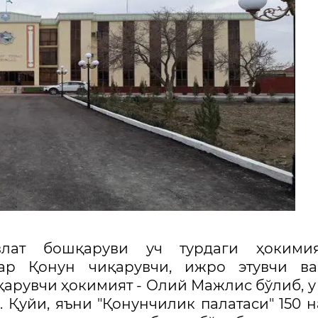
влат бошқаруви уч турдаги ҳокимия
ар Қонун чиқарувчи, ижро этувчи ва
арувчи ҳокимият - Олий Мажлис бўлиб, у
 Қуйи, яъни "Қонунчилик палатаси" 150 