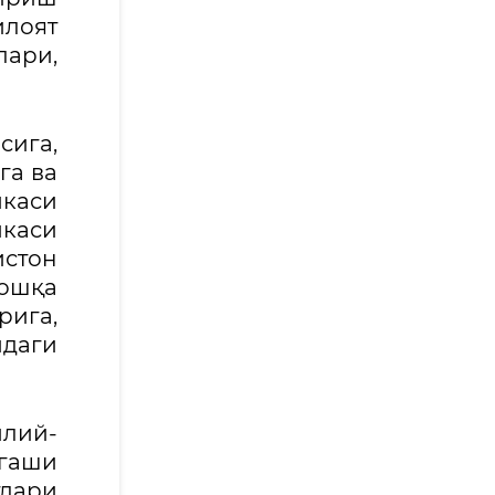
лоят
ари,
сига,
га ва
икаси
каси
стон
бошқа
рига,
даги
илий-
нгаши
лари