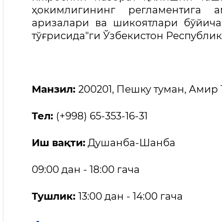
ҳокимлигининг регламентига а
аризалари ва шикоятлари бўйич
тўғрисида"ги Ўзбекистон Республи
Манзил:
200201, Пешку туман, Амир 
Тел:
(+998) 65-353-16-31
Иш вақти:
Душанба-Шанба
09:00 дан - 18:00 гача
Тушлик:
13:00 дан - 14:00 гача