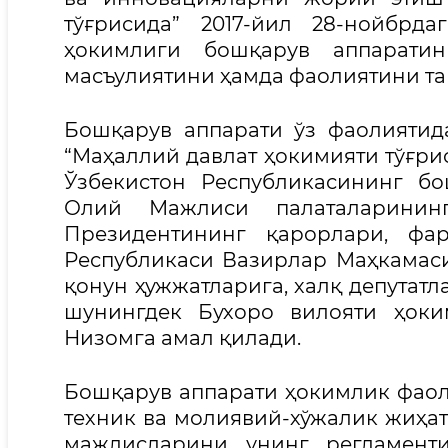
тўғрисида” 2017-йил 28-нойбрд
ҳокимлиги бошқарув аппаратини
масъулиятини ҳамда фаолиятини та
Бошқарув аппарати ўз фаолиятида
“Маҳаллий давлат ҳокимияти тўғри
Ўзбекистон Республикасининг бо
Олий Мажлиси палаталарининг
Президентининг қарорлари, фа
Республикаси Вазирлар Маҳкамас
қонун ҳужжатларига, халқ депутат
шунингдек Бухоро вилояти ҳоки
Низомга амал қилади.
Бошқарув аппарати ҳокимлик фаоли
техник ва молиявий-хўжалик жиҳат
мажлисларини унинг регламенти