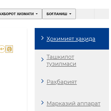
АХБОРОТ ХИЗМАТИ
БОҒЛАНИШ
Ҳокимият ҳақида
16
+
Ташкилот
тузилмаси
Раҳбарият
Марказий аппарат