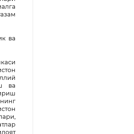
малга
тазам
ик ва
каси
стон
аллий
ш ва
ириш
ининг
истон
ари,
атлар
лоят