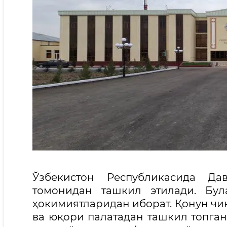
Ўзбекистон Республикасида Да
томонидан ташкил этилади. Бул
ҳокимиятларидан иборат. Қонун чиқ
ва юқори палатадан ташкил топган.