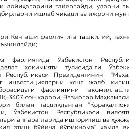
и лойиҳаларини тайёрлайди, уларни а
дбирларни ишлаб чиқади ва ижрони мун
ари Кенгаши фаолиятига ташкилий, техн
аъминлайди;
з фаолиятида Ўзбекистон Республи
авлат ҳокимияти тўғисида"ги Ўзбеки
он Республикаси Президентининг “Маҳ
иг инвестицияларни кенг жалб қили
орасидаги фаолиятини такомиллашт
 ПҚ–3407-сон қарори, Вазирлар Маҳкамас
рори билан тасдиқланган "Қорақалпоғ
и, Ўзбекистон Республикаси вилоятл
лари аппаратларида иш юритиш ва ҳужж
ил этиш бўйича йўриқнома" ҳамда ви