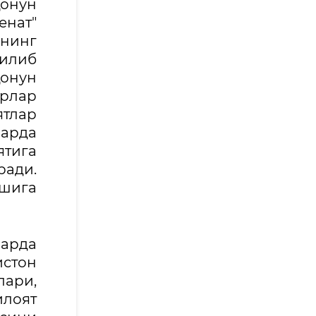
қонун
нат"
ининг
ғилиб
онун
ирлар
ятлар
арда
тига
ради.
ишига
ларда
стон
ари,
илоят