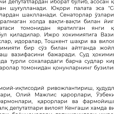
и депутатлардан иборат бўлиб, асосан 
н шуғулланади. Юқори палата эса "Се
рлардан шаклланади. Сенаторлар ўзлар
ралмаган холда вақти-вақти билан йи
атаси томонидан яратилган янги қ
бул қиладилар. Ижро хокимиятига Ваз
лар, идоралар, Тошкент шаҳри ва вило
имияти бир сўз билан айтганда жойл
аш вазифасини бажаради. Суд ҳокимия
да турли сохалардаги барча судлар ки
қаролар томонидан қонунларнинг бузил
моий-иқтисодий ривожлантириш, ҳудуд
лари, Олий Мажлис қарорлари, Ўзбеки
Фармонлари, қарорлари ва фармойишл
лқ депутатлари вилоят Кенгаши хамда в