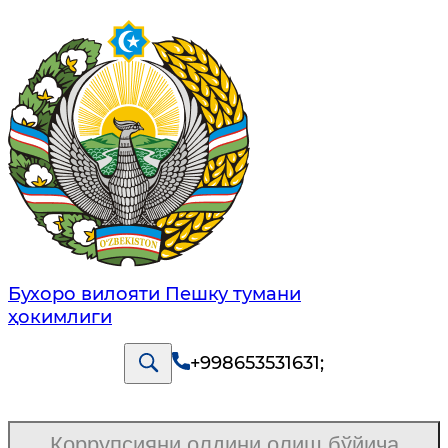
Бухоро вилояти Пешку тумани
ҳокимлиги
+998653531631
;
Коррупсияни олдини олиш бўйича