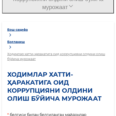
мурожаат
Бош саҳифа
Боғланиш
Ходимлар хатти-ҳаракатига оид коррупцияни олдини олиш
бўйича мурожаат
ХОДИМЛАР ХАТТИ-
ҲАРАКАТИГА ОИД
КОРРУПЦИЯНИ ОЛДИНИ
ОЛИШ БЎЙИЧА МУРОЖААТ
*
белгиси билан белгиланган майдонлар