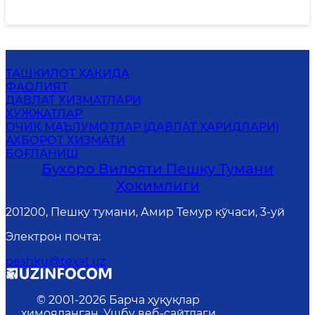
ТАШКИЛОТ ҲАҚИДА
ФАОЛИЯТ
ДАВЛАТ ХИЗМАТЛАРИ
ҲУЖЖАТЛАР
ОЧИҚ МАЪЛУМОТЛАР (ДАВЛАТ ХАРИДЛАРИ)
АХБОРОТ ХИЗМАТИ
БОҒЛАНИШ
Бухоро Вилояти Пешку Тумани
Ҳокимлиги
201200, Пешку тумани, Амир Темур кўчаси, 3-уй
Электрон почта
:
peshku@texat.uz
© 2001-
2026
Барча ҳуқуқлар
ҳимояланган. Ушбу веб-сайтдаги