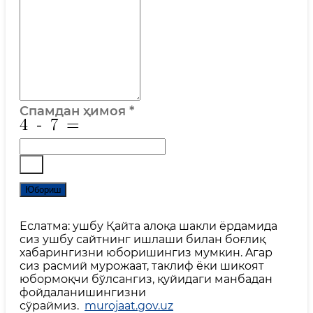
Спамдан ҳимоя
*
Юбориш
Еслатма: ушбу Қайта алоқа шакли ёрдамида
сиз ушбу сайтнинг ишлаши билан боғлиқ
хабарингизни юборишингиз мумкин. Aгар
сиз расмий мурожаат, таклиф ёки шикоят
юбормоқчи бўлсангиз, қуйидаги манбадан
фойдаланишингизни
сўраймиз.
murojaat.gov.uz