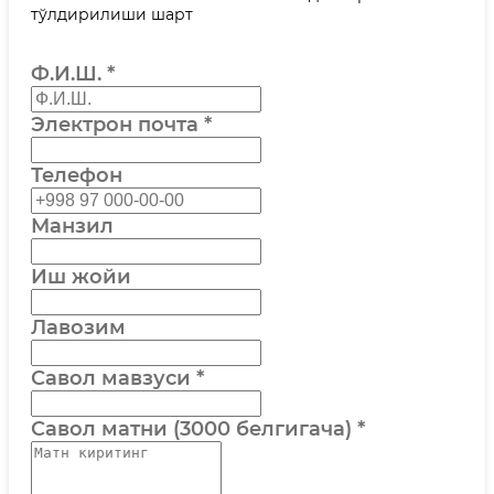
тўлдирилиши шарт
Ф.И.Ш.
*
Электрон почта
*
Телефон
Манзил
Иш жойи
Лавозим
Савол мавзуси
*
Савол матни (3000 белгигача)
*