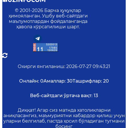
© 2001-
2026
Барча ҳуқуқлар
ҳимояланган. Ушбу веб-сайтдаги
маълумотлардан фойдаланганда
ҳавола кўрсатилиши шарт.
Охирги янгиланиш
:
2026-07-27 09:43:21
Онлайн:
0
Амаллар:
30
Ташрифлар:
20
Веб-сайтдаги ўртача вақт:
13
Диққат! Агар сиз матнда хатоликларни
аниқласангиз, маъмуриятни хабардор қилиш учун
уларни белгилаб, пастда ҳосил бўладиган тугмани
босинг