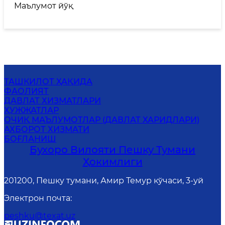
Маълумот йўқ
ТАШКИЛОТ ҲАҚИДА
ФАОЛИЯТ
ДАВЛАТ ХИЗМАТЛАРИ
ҲУЖЖАТЛАР
ОЧИҚ МАЪЛУМОТЛАР (ДАВЛАТ ХАРИДЛАРИ)
АХБОРОТ ХИЗМАТИ
БОҒЛАНИШ
Бухоро Вилояти Пешку Тумани
Ҳокимлиги
201200, Пешку тумани, Амир Темур кўчаси, 3-уй
Электрон почта
:
peshku@texat.uz