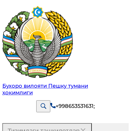
Бухоро вилояти Пешку тумани
ҳокимлиги
+998653531631
;
Тизимдаги ташкилотлар