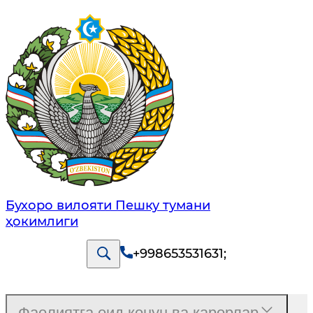
Бухоро вилояти Пешку тумани
ҳокимлиги
+998653531631
;
Фаолиятга оид қонун ва қарорлар