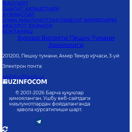
ФАОЛИЯТ
ДАВЛАТ ХИЗМАТЛАРИ
ҲУЖЖАТЛАР
ОЧИҚ МАЪЛУМОТЛАР (ДАВЛАТ ХАРИДЛАРИ)
АХБОРОТ ХИЗМАТИ
БОҒЛАНИШ
Бухоро Вилояти Пешку Тумани
Ҳокимлиги
201200, Пешку тумани, Амир Темур кўчаси, 3-уй
Электрон почта
:
peshku@texat.uz
© 2001-
2026
Барча ҳуқуқлар
ҳимояланган. Ушбу веб-сайтдаги
маълумотлардан фойдаланганда
ҳавола кўрсатилиши шарт.