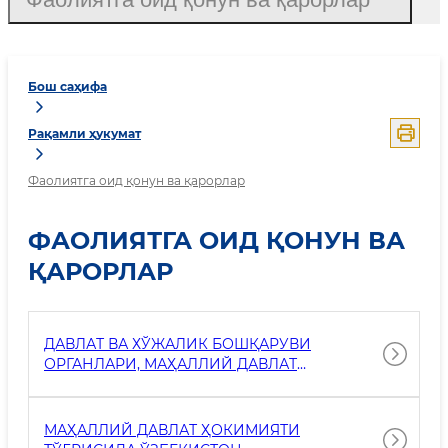
Бош саҳифа
Рақамли ҳукумат
Фаолиятга оид қонун ва қарорлар
ФАОЛИЯТГА ОИД ҚОНУН ВА
ҚАРОРЛАР
ДАВЛАТ ВА ХЎЖАЛИК БОШҚАРУВИ
ОРГАНЛАРИ, МАҲАЛЛИЙ ДАВЛАТ
ҲОКИМИЯТИ ОРГАНЛАРИ, ДАВЛАТ
КОРХОНАЛАРИ, МУАССАСАЛАРИ ВА
ТАШКИЛОТЛАРИ ФАОЛИЯТИНИ ҲУҚУҚИЙ
МАҲАЛЛИЙ ДАВЛАТ ҲОКИМИЯТИ
ТАЪМИНЛАШ ДАРАЖАСИНИ ЯНАДА