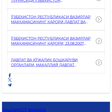
ТЎҒРИСИДА ЎЗБЕКИСТОН
ОШИРИШ ЧОРА-ТАДБИРЛАРИ ТЎҒРИСИДА
РЕСПУБЛИКАСИНИНГ ҚОНУНИ
ЎЗБЕКИСТОН РЕСПУБЛИКАСИ ВАЗИРЛАР
МАҲКАМАСИНИНГ ҚАРОРИ ДАВЛАТ ВА
ХЎЖАЛИК БОШҚАРУВИ ОРГАНЛАРИНИНГ
ЖАМОАТЧИЛИК БИЛАН АЛОҚАЛАРИНИ
РИВОЖЛАНТИРИШ ЧОРА-ТАДБИРЛАРИ
ЎЗБЕКИСТОН РЕСПУБЛИКАСИ ВАЗИРЛАР
ТЎҒРИСИДА
МАҲКАМАСИНИНГ ҚАРОРИ, 23.08.2007
ЙИЛДАГИ 181-СОН
ДАВЛАТ ВА ХЎЖАЛИК БОШҚАРУВИ
ОРГАНЛАРИ, МАҲАЛЛИЙ ДАВЛАТ
ҲОКИМИЯТИ ОРГАНЛАРИ
ХОДИМЛАРИНИНГ ХИЗМАТ ГУВОҲНОМАСИ
ТЎҒРИСИДАГИ НАМУНАВИЙ НИЗОМНИ
ТАСДИҚЛАШ ҲАҚИДА
ТАШКИЛОТ ҲАҚИДА