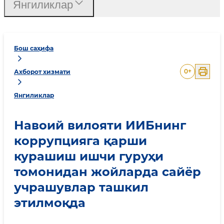
Янгиликлар
Бош саҳифа
0
+
Ахборот хизмати
Янгиликлар
Навоий вилояти ИИБнинг
коррупцияга қарши
курашиш ишчи гуруҳи
томонидан жойларда сайёр
учрашувлар ташкил
этилмоқда