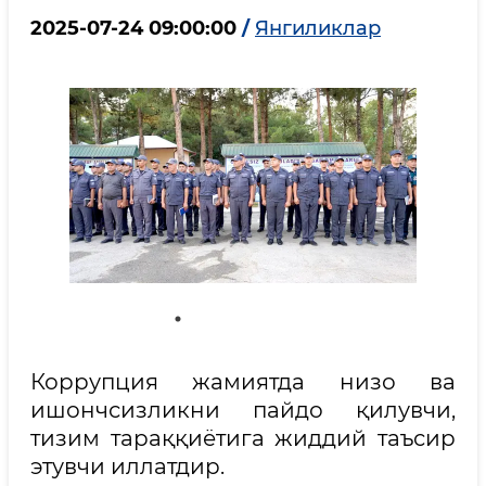
2025-07-24 09:00:00
/
Янгиликлар
Коррупция жамиятда низо ва
ишончсизликни пайдо қилувчи,
тизим тараққиётига жиддий таъсир
этувчи иллатдир.