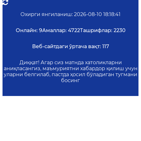
Охирги янгиланиш
:
2026-08-10 18:18:41
Онлайн:
9
Амаллар:
4722
Ташрифлар:
2230
Веб-сайтдаги ўртача вақт:
117
Диққат! Агар сиз матнда хатоликларни
аниқласангиз, маъмуриятни хабардор қилиш учун
уларни белгилаб, пастда ҳосил бўладиган тугмани
босинг