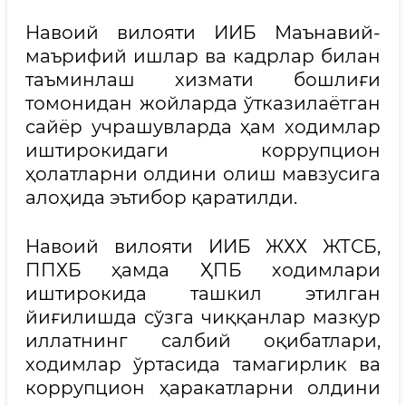
Навоий вилояти ИИБ Маънавий-
маърифий ишлар ва кадрлар билан
таъминлаш хизмати бошлиғи
томонидан жойларда ўтказилаётган
сайёр учрашувларда ҳам ходимлар
иштирокидаги коррупцион
ҳолатларни олдини олиш мавзусига
алоҳида эътибор қаратилди.
Навоий вилояти ИИБ ЖХХ ЖТСБ,
ППХБ ҳамда ҲПБ ходимлари
иштирокида ташкил этилган
йиғилишда сўзга чиққанлар мазкур
иллатнинг салбий оқибатлари,
ходимлар ўртасида тамагирлик ва
коррупцион ҳаракатларни олдини