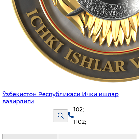
Ўзбекистон Республикаси Ички ишлар
вазирлиги
102
;
1102
;