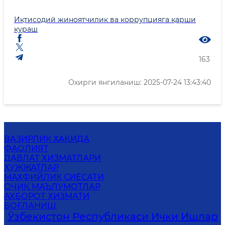
Иқтисодий жиноятчилик ва коррупцияга қарши
кураш
163
Охирги янгиланиш: 2025-07-24 13:43:40
ВАЗИРЛИК ҲАҚИДА
ФАОЛИЯТ
ДАВЛАТ ХИЗМАТЛАРИ
ҲУЖЖАТЛАР
MАХФИЙЛИК СИЁСАТИ
ОЧИҚ МАЪЛУМОТЛАР
АХБОРОТ ХИЗМАТИ
БОҒЛАНИШ
Ўзбекистон Республикаси Ички Ишлар