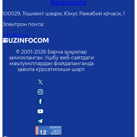
Вазирлиги
100029, Тошкент шаҳри, Юнус Ражабий кўчаси, 1
Электрон почта
:
info@iiv.uz
© 2001-
2026
Барча ҳуқуқлар
ҳимояланган. Ушбу веб-сайтдаги
маълумотлардан фойдаланганда
ҳавола кўрсатилиши шарт.