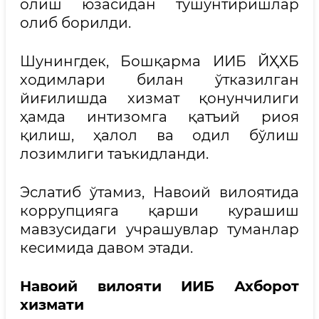
олиш юзасидан тушунтиришлар
олиб борилди.
Шунингдек, Бошқарма ИИБ ЙҲХБ
ходимлари билан ўтказилган
йиғилишда хизмат қонунчилиги
ҳамда интизомга қатъий риоя
қилиш, ҳалол ва одил бўлиш
лозимлиги таъкидланди.
Эслатиб ўтамиз, Навоий вилоятида
коррупцияга қарши курашиш
мавзусидаги учрашувлар туманлар
кесимида давом этади.
Навоий вилояти ИИБ Ахборот
хизмати