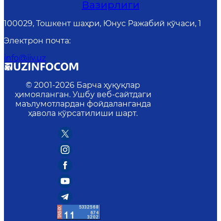
Вазирлиги
100029, Тошкент шаҳри, Юнус Ражабий кўчаси, 1
Электрон почта
:
info@iiv.uz
© 2001-
2026
Барча ҳуқуқлар
ҳимояланган. Ушбу веб-сайтдаги
маълумотлардан фойдаланганда
ҳавола кўрсатилиши шарт.