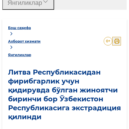
Янгиликлар
Бош саҳифа
0
+
Ахборот хизмати
Янгиликлар
Литва Республикасидан
фирибгарлик учун
қидирувда бўлган жиноятчи
биринчи бор Ўзбекистон
Республикасига экстрадиция
қилинди