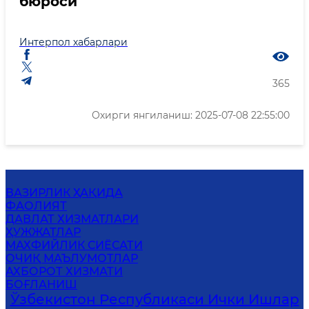
бюроси
Интерпол хабарлари
365
Охирги янгиланиш: 2025-07-08 22:55:00
ВАЗИРЛИК ҲАҚИДА
ФАОЛИЯТ
ДАВЛАТ ХИЗМАТЛАРИ
ҲУЖЖАТЛАР
MАХФИЙЛИК СИЁСАТИ
ОЧИҚ МАЪЛУМОТЛАР
АХБОРОТ ХИЗМАТИ
БОҒЛАНИШ
Ўзбекистон Республикаси Ички Ишлар