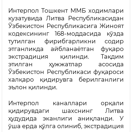
Интерпол Тошкент ММБ ходимлари
кузатувида Литва Республикасидан
Ўзбекистон Республикасига Жиноят
кодексининг 168-моддасида кўзда
тутилган фирибгарликни содир
этганликда айбланаётган фуқаро
экстрадиция қилинди. Тақдим
этилган ҳужжатлар асосида
Ўзбекистон Республикаси фуқароси
халқаро қидирувга берилганлиги
эълон қилинди.
Интерпол каналлари орқали
қидирувдаги шахснинг Литва
ҳудудида эканлиги аниқланди. У
ўша ерда қўлга олиниб, экстрадиция