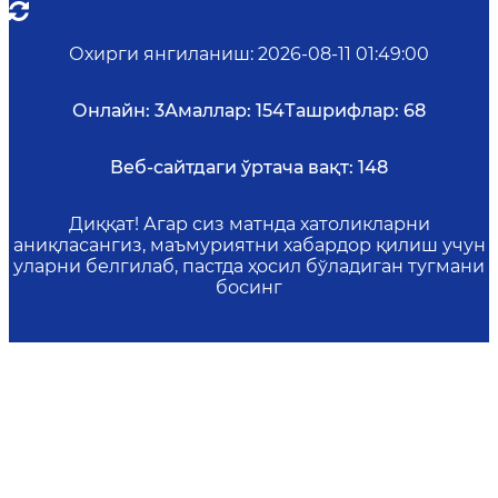
Охирги янгиланиш
:
2026-08-11 01:49:00
Онлайн:
3
Амаллар:
154
Ташрифлар:
68
Веб-сайтдаги ўртача вақт:
148
Диққат! Агар сиз матнда хатоликларни
аниқласангиз, маъмуриятни хабардор қилиш учун
уларни белгилаб, пастда ҳосил бўладиган тугмани
босинг