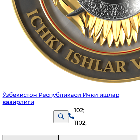
Ўзбекистон Республикаси Ички ишлар
вазирлиги
102
;
1102
;