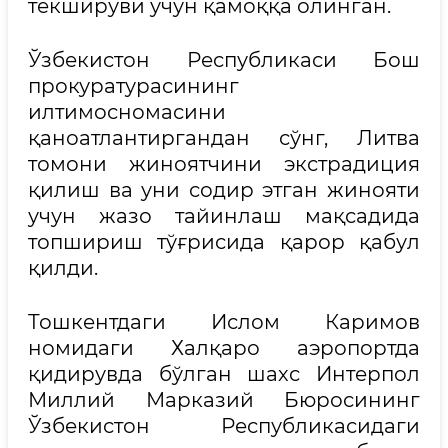
текшируви учун қамоққа олинган.
Ўзбекистон Республикаси Бош
прокуратурасининг
илтимосномасини
қаноатлантиргандан сўнг, Литва
томони жиноятчини экстрадиция
қилиш ва уни содир этган жинояти
учун жазо тайинлаш мақсадида
топшириш тўғрисида қарор қабул
қилди.
Тошкентдаги Ислом Каримов
номидаги Халқаро аэропортда
қидирувда бўлган шахс Интерпол
Миллий Марказий Бюросининг
Ўзбекистон Республикасидаги