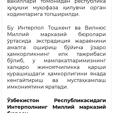
вакиллари томонидан республика
ҳуқуқни муҳофаза қилувчи орган
ходимларига топширилди.
Бу Интерпол Тошкент ва Вилнюс
Миллий марказий бюролари
ўртасида экстрадиция жараёнини
амалга ошириш бўйича ўзаро
ҳамкорликнинг илк тажрибаси
бўлиб, у мамлакатларимизнинг
халқаро жиноятчиликка қарши
курашишдаги ҳамкорлигини янада
кенгайтириш ва мустаҳкамлаш
имкониятини яратади.
Ўзбекистон Республикасидаги
Интерполнинг Миллий марказий