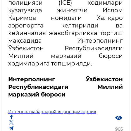
полицияси (ICE) ходимлари
кузатувида жиноятчи Ислом
Каримов номидаги Халқаро
аэропортга келтирилди ва
кейинчалик жавобгарликка тортиш
мақсадида Интерполнинг
Ўзбекистон Республикасидаги
Миллий марказий бюроси
ходимларига топширилди.
Интерполнинг Ўзбекистон
Республикасидаги Миллий
марказий бюроси
Интерпол хабарлари
Халқаро ҳамкорлик
905