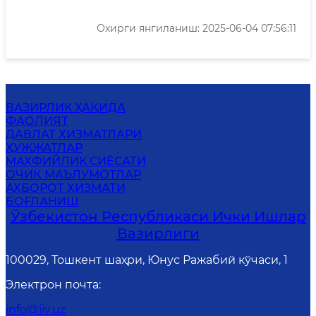
Охирги янгиланиш: 2025-06-04 07:56:11
ВАЗИРЛИК ҲАҚИДА
ФАОЛИЯТ
ДАВЛАТ ХИЗМАТЛАРИ
ҲУЖЖАТЛАР
MАХФИЙЛИК СИЁСАТИ
ОЧИҚ МАЪЛУМОТЛАР
АХБОРОТ ХИЗМАТИ
БОҒЛАНИШ
Ўзбекистон Республикаси Ички Ишлар
Вазирлиги
100029, Тошкент шаҳри, Юнус Ражабий кўчаси, 1
Электрон почта
:
info@iiv.uz