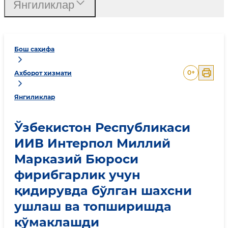
Янгиликлар
Бош саҳифа
0
+
Ахборот хизмати
Янгиликлар
Ўзбекистон Республикаси
ИИВ Интерпол Миллий
Марказий Бюроси
фирибгарлик учун
қидирувда бўлган шахсни
ушлаш ва топширишда
кўмаклашди