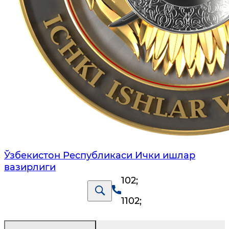
Ўзбекистон Республикаси Ички ишлар
вазирлиги
102
;
1102
;