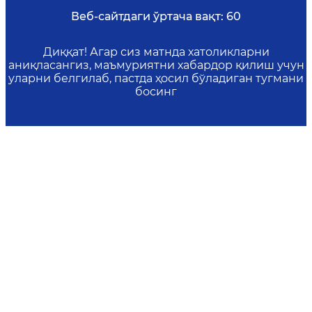
Веб-сайтдаги ўртача вақт:
60
Диққат! Агар сиз матнда хатоликларни
аниқласангиз, маъмуриятни хабардор қилиш учун
уларни белгилаб, пастда ҳосил бўладиган тугмани
босинг