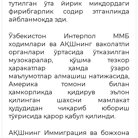
тутилган ўта йирик миқдордаги
фирибгарлик содир этганликда
айбланмоқда эди.
Ўзбекистон Интерпол ММБ
ходимлари ва АҚШнинг ваколатли
органлари ўртасида ўтказилган
музокаралар, қўшма тезкор
ҳаракатлар ҳамда ўзаро
маълумотлар алмашиш натижасида,
Америка томони билан
ҳамкорликда қидирув эълон
қилинган шахсни мамлакат
ҳудудидан чиқариб юбориш
тўғрисида қарор қабул қилинди.
АҚШнинг Иммиграция ва божхона