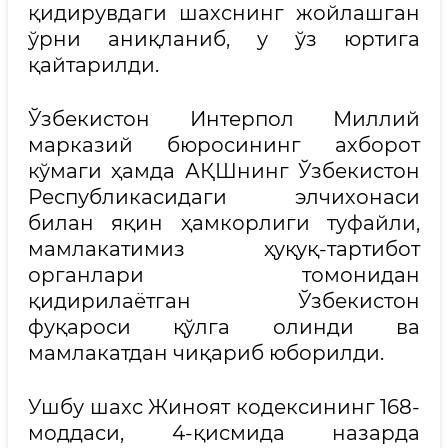
қидирувдаги шахснинг жойлашган
ўрни аниқланиб, у ўз юртига
қайтарилди.
Ўзбекистон Интерпол Миллий
марказий бюросининг ахборот
кўмаги ҳамда АҚШнинг Ўзбекистон
Республикасидаги элчихонаси
билан яқин ҳамкорлиги туфайли,
мамлакатимиз ҳуқуқ-тартибот
органлари томонидан
қидирилаётган Ўзбекистон
фуқароси қўлга олинди ва
мамлакатдан чиқариб юборилди.
Ушбу шахс Жиноят кодексининг 168-
моддаси, 4-қисмида назарда