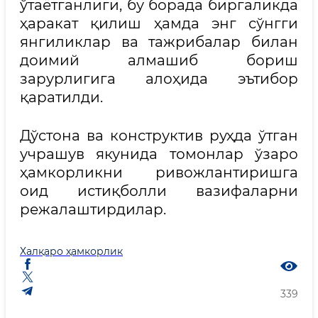
ўтаётганлиги, бу борада биргаликда
ҳаракат қилиш ҳамда энг сўнгги
янгиликлар ва тажрибалар билан
доимий алмашиб бориш
зарурлигига алоҳида эътибор
қаратилди.
Дўстона ва конструктив руҳда ўтган
учрашув якунида томонлар ўзаро
ҳамкорликни ривожлантиришга
оид истиқболли вазифаларни
режалаштирдилар.
Халқаро ҳамкорлик
339