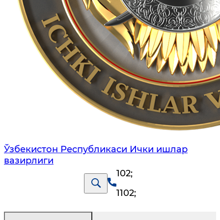
Ўзбекистон Республикаси Ички ишлар
вазирлиги
102
;
1102
;