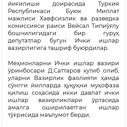
йиғилиши доирасида Туркия
Республикаси Буюк Миллат
мажлиси Хавфсизлик ва разведка
комиссияси раиси Вейсал Типиўғлу
бошчилигидаги бир гуруҳ
депутатлар бугун Ички ишлар
вазирлигига ташриф буюрдилар.
Меҳмонларни Ички ишлар вазири
ўринбосари Д.Саттаров кутиб олиб,
уларни Вазирлик фаолияти ҳамда
сўнгги йилларда ҳуқуқни муҳофаза
қилиш соҳасида икки давлат ички
ишлар вазирликлари ўртасида
амалга оширилаётган ишлар
тўғрисида маълумот берди.