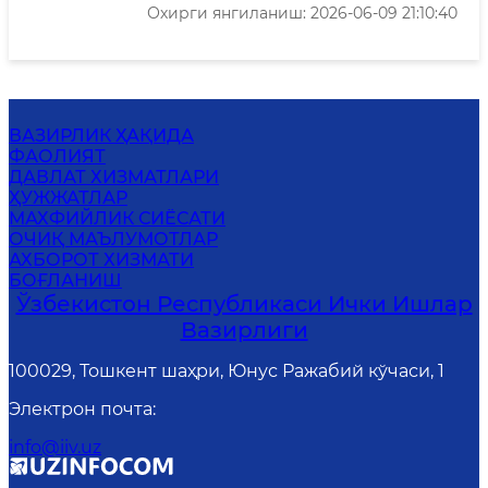
Охирги янгиланиш: 2026-06-09 21:10:40
ВАЗИРЛИК ҲАҚИДА
ФАОЛИЯТ
ДАВЛАТ ХИЗМАТЛАРИ
ҲУЖЖАТЛАР
MАХФИЙЛИК СИЁСАТИ
ОЧИҚ МАЪЛУМОТЛАР
АХБОРОТ ХИЗМАТИ
БОҒЛАНИШ
Ўзбекистон Республикаси Ички Ишлар
Вазирлиги
100029, Тошкент шаҳри, Юнус Ражабий кўчаси, 1
Электрон почта
:
info@iiv.uz