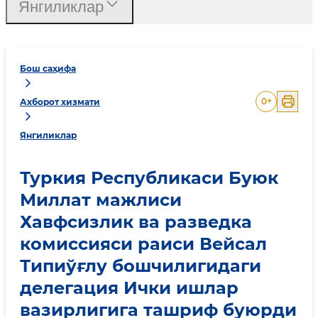
Янгиликлар
Бош саҳифа
0
+
Ахборот хизмати
Янгиликлар
Туркия Республикаси Буюк
Миллат мажлиси
Хавфсизлик ва разведка
комиссияси раиси Вейсал
Типиўғлу бошчилигидаги
делегация Ички ишлар
вазирлигига ташриф буюрди