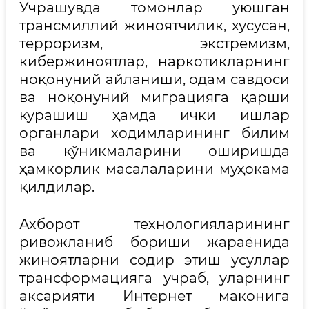
Учрашувда томонлар уюшган
трансмиллий жиноятчилик, хусусан,
терроризм, экстремизм,
кибержиноятлар, наркотикларнинг
ноқонуний айланиши, одам савдоси
ва ноқонуний миграцияга қарши
курашиш ҳамда ички ишлар
органлари ходимларининг билим
ва кўникмаларини оширишда
ҳамкорлик масалаларини муҳокама
қилдилар.
Ахборот технологияларининг
ривожланиб бориши жараёнида
жиноятларни содир этиш усуллар
трансформацияга учраб, уларнинг
аксарияти Интернет маконига