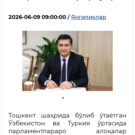
2026-06-09 09:00:00
/
Янгиликлар
Тошкент шаҳрида бўлиб ўтаётган
Ўзбекистон ва Туркия ўртасида
парламентлараро алоқалар