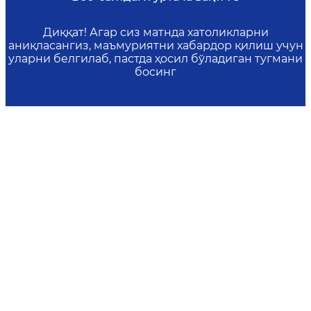
Диққат! Агар сиз матнда хатоликларни
аниқласангиз, маъмуриятни хабардор қилиш учун
уларни белгилаб, пастда ҳосил бўладиган тугмани
босинг