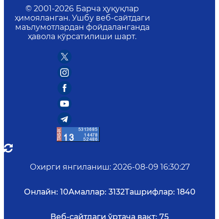
© 2001-
2026
Барча ҳуқуқлар
ҳимояланган. Ушбу веб-сайтдаги
маълумотлардан фойдаланганда
ҳавола кўрсатилиши шарт.
Охирги янгиланиш
:
2026-08-09 16:30:27
Онлайн:
10
Амаллар:
3132
Ташрифлар:
1840
Веб-сайтдаги ўртача вақт:
75