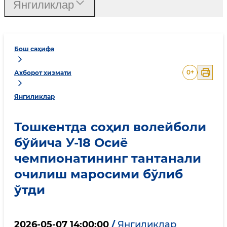
Янгиликлар
Бош саҳифа
0
+
Ахборот хизмати
Янгиликлар
Тошкентда соҳил волейболи
бўйича У-18 Осиё
чемпионатининг тантанали
очилиш маросими бўлиб
ўтди
2026-05-07 14:00:00
/
Янгиликлар