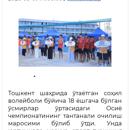
Тошкент шаҳрида ўтаётган соҳил
волейболи бўйича 18 ёшгача бўлган
ўсмирлар ўртасидаги Осиё
чемпионатининг тантанали очилиш
маросими бўлиб ўтди. Унда