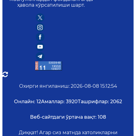
ҳавола кўрсатилиши шарт.
Охирги янгиланиш
:
2026-08-08 15:12:54
Онлайн:
12
Амаллар:
3920
Ташрифлар:
2062
Веб-сайтдаги ўртача вақт:
108
Диққат! Агар сиз матнда хатоликларни