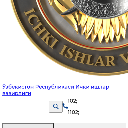
Ўзбекистон Республикаси Ички ишлар
вазирлиги
102
;
1102
;