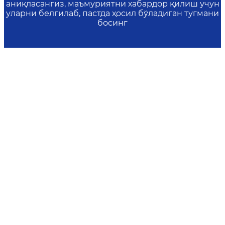
аниқласангиз, маъмуриятни хабардор қилиш учун
уларни белгилаб, пастда ҳосил бўладиган тугмани
босинг