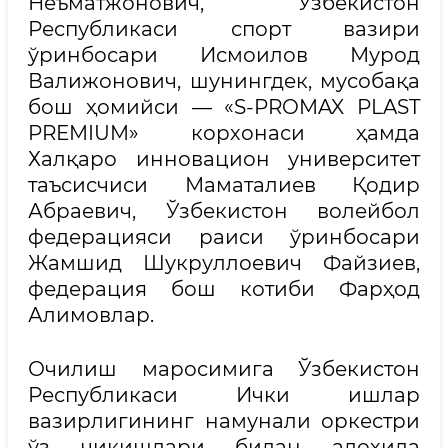
Неъматжонович, Ўзбекистон
Республикаси спорт вазири
ўринбосари Исмоилов Мурод
Валижонович, шунингдек, мусобақа
бош ҳомийси — «S-PROMAX PLAST
PREMIUM» корхонаси ҳамда
Халқаро инновацион университет
таъсисчиси Маматалиев Қодир
Абраевич, Ўзбекистон волейбол
федерацияси раиси ўринбосари
Жамшид Шукруллоевич Файзиев,
федерация бош котиби Фарҳод
Алимовлар.
Очилиш маросимига Ўзбекистон
Республикаси Ички ишлар
вазирлигининг намунали оркестри
ўз чиқишлари билан алоҳида