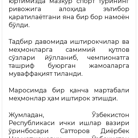
юртимизда мазкур спорт турининг
ривожига алоҳида эътибор
қаратилаётгани яна бир бор намоён
бўлди.
Тадбир давомида иштирокчилар ва
меҳмонларга самимий қутлов
сўзлари йўлланиб, чемпионатга
ташриф буюрган жамоаларга
муваффақият тиланди.
Маросимда бир қанча мартабали
меҳмонлар ҳам иштирок этишди.
Жумладан, Ўзбекистон
Республикаси ички ишлар вазири
ўринбосари Сатторов Диёрбек