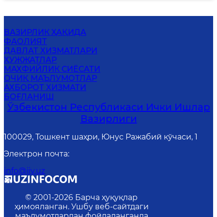
ВАЗИРЛИК ҲАҚИДА
ФАОЛИЯТ
ДАВЛАТ ХИЗМАТЛАРИ
ҲУЖЖАТЛАР
MАХФИЙЛИК СИЁСАТИ
ОЧИҚ МАЪЛУМОТЛАР
АХБОРОТ ХИЗМАТИ
БОҒЛАНИШ
Ўзбекистон Республикаси Ички Ишлар
Вазирлиги
100029, Тошкент шаҳри, Юнус Ражабий кўчаси, 1
Электрон почта
:
info@iiv.uz
© 2001-
2026
Барча ҳуқуқлар
ҳимояланган. Ушбу веб-сайтдаги
маълумотлардан фойдаланганда