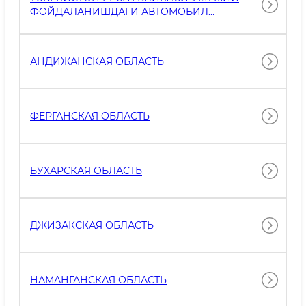
ФОЙДАЛАНИШДАГИ АВТОМОБИЛ
ЙЎЛЛАРИНИНГ ЙЎЛ БЎЙИ
МИНТАҚАСИДАГИ ЕР УЧАСТКАЛАРИДА
ИШЛАБ ЧИҚАРИШ, ХИЗМАТ КЎРСАТИШ,
АНДИЖАНСКАЯ ОБЛАСТЬ
САВДО, СЕРВИС ОБЪЕКТЛАРИ, ШУНИНГДЕК,
ТАДБИРКОРЛИК ФАОЛИЯТИ УЧУН БОШҚА
ОБЪЕКТЛАРИ ТЎҒРИСИДАГИ
ФЕРГАНСКАЯ ОБЛАСТЬ
БУХАРСКАЯ ОБЛАСТЬ
ДЖИЗАКСКАЯ ОБЛАСТЬ
НАМАНГАНСКАЯ ОБЛАСТЬ