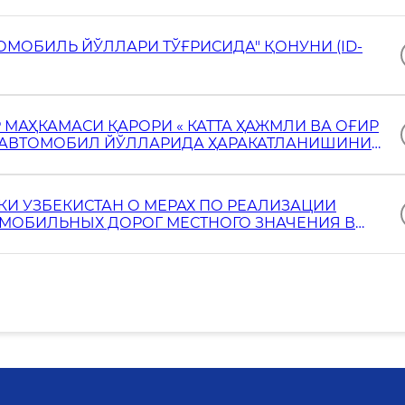
Ь ЙЎЛЛАРИ ТЎҒРИСИДА" ҚОНУНИ (ID-
МАҲКАМАСИ ҚАРОРИ « КАТТА ҲАЖМЛИ ВА ОҒИР
 АВТОМОБИЛ ЙЎЛЛАРИДА ҲАРАКАТЛАНИШИНИ
Ш ЧОРА-ТАДБИРЛАРИ ТЎҒРИСИДА»
И УЗБЕКИСТАН О МЕРАХ ПО РЕАЛИЗАЦИИ
ОМОБИЛЬНЫХ ДОРОГ МЕСТНОГО ЗНАЧЕНИЯ В
ЗМСКОЙ ОБЛАСТИ» С УЧАСТИЕМ АЗИАТСКОГО
ИЙ