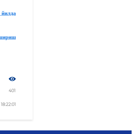
 йилда
ошириш
401
8:22:01