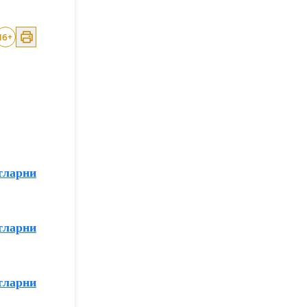
16
+
тларни
тларни
тларни