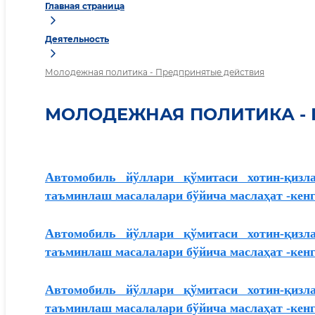
Главная страница
Деятельность
Молодежная политика - Предпринятые действия
МОЛОДЕЖНАЯ ПОЛИТИКА -
Автомобиль йўллари қўмитаси хотин-қизл
таъминлаш масалалари бўйича маслаҳат -кен
Автомобиль йўллари қўмитаси хотин-қизл
таъминлаш масалалари бўйича маслаҳат -кен
Автомобиль йўллари қўмитаси хотин-қизл
таъминлаш масалалари бўйича маслаҳат -кен