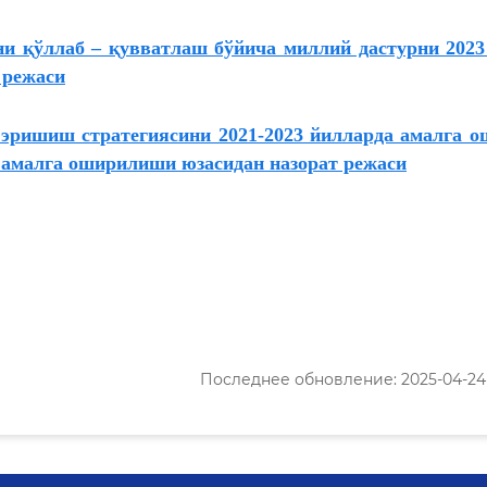
и қўллаб – қувватлаш бўйича миллий дастурни 2023
 режаси
а эришиш стратегиясини 2021-2023 йилларда амалга 
 амалга оширилиши юзасидан назорат режаси
Последнее обновление: 2025-04-24 1