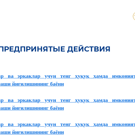
 ПРЕДПРИНЯТЫЕ ДЕЙСТВИЯ
ар ва эркаклар учун тенг ҳуқуқ ҳамда имкония
гаши йиғилишининг баёни
ар ва эркаклар учун тенг ҳуқуқ ҳамда имкония
гаши йиғилишининг баёни
ар ва эркаклар учун тенг ҳуқуқ ҳамда имкония
гаши йиғилишининг баёни