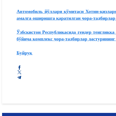
Автомобиль йўллари қўмитаси Хотин-қизларн
амалга оширишга қаратилган чора-тадбирлар
Ўзбскистон Республикасида гендер теигликк
бўйича комплекс чора-тадбнрлар дастурининг
Буйруқ