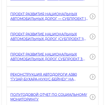
ЦЕМЕНТОБЕТОННОГО ПОКРЫТИЯ ПРИ
РЕКОНСТРУКЦИЯ 54 КМ СЕЛЬСКОЙ
УЧАСТИИ АЗИАТСКОГО БАНКА РАЗВИТИЯ
АВТОМОБИЛЬНОЙ ДОРОГИ В БУХАРСКОЙ
(АБР)
ОБЛАСТИ OТЧЕТ ПО МОНИТОРИНГУ
ПРОЕКТ РАЗВИТИЯ НАЦИОНАЛЬНЫХ
ОКРУЖАЮЩЕЙ СРЕДЫ (ИЮЛЬ – ДЕКАБРЬ
АВТОМОБИЛЬНЫХ ДОРОГ — СУБПРОЕКТ 1
2025 Г.)
ОТЧЕТ ПО СОЦИАЛЬНОМУ МОНИТОРИНГУ
(ИЮЛЬ-ДЕКАБРЬ 2025 ГОДА)
ПРОЕКТ РАЗВИТИЕ НАЦИОНАЛЬНЫХ
АВТОМОБИЛЬНЫХ ДОРОГ (СУБПРОЕКТ 1)
ОТЧЕТ ПО МОНИТОРИНГУ ОКРУЖАЮЩЕЙ
СРЕДЫ (ИЮЛЬ – ДЕКАБРЬ 2025 Г.)
ПРОЕКТ РАЗВИТИЕ НАЦИОНАЛЬНЫХ
АВТОМОБИЛЬНЫХ ДОРОГ СУБПРОЕКТ 3:
ПОЛУГОДОВОЙ ОТЧЕТ ПО МОНИТОРИНГУ
ОКРУЖАЮЩЕЙ СРЕДЫ (ЯНВАРЬ–ИЮНЬ
2025 Г.)
РЕКОНСТРУКЦИЯ АВТОДОРОГИ А380
"ГУЗАР-БУХАРА-НУКУС-БЕЙНЕУ" НА
УЧАСТКЕ КМ 581-673 (92КМ) ПЛАН ОТВОДА
ЗЕМЕЛЬ И ПЕРЕСЕЛЕНИЯ
ПОЛУГОДОВОЙ ОТЧЕТ ПО СОЦИАЛЬНОМУ
МОНИТОРИНГУ