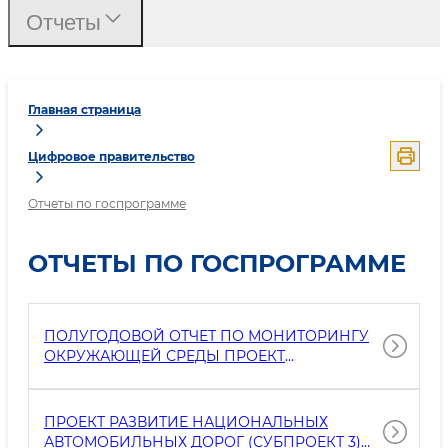
Отчеты
Главная страница
Цифровое правительство
Отчеты по госпрограмме
ОТЧЕТЫ ПО ГОСПРОГРАММЕ
ПОЛУГОДОВОЙ ОТЧЕТ ПО МОНИТОРИНГУ
ОКРУЖАЮЩЕЙ СРЕДЫ ПРОЕКТ
РЕКОНСТРУКЦИИ УЧАСТКА
АВТОМОБИЛЬНОЙ ДОРОГИ А-380 «ГУЗАР –
БУХАРА – НУКУС – БЕЙНЕУ» НА КМ 673–698
ПРОЕКТ РАЗВИТИЕ НАЦИОНАЛЬНЫХ
(25 КМ) С УСТРОЙСТВОМ
АВТОМОБИЛЬНЫХ ДОРОГ (СУБПРОЕКТ 3)