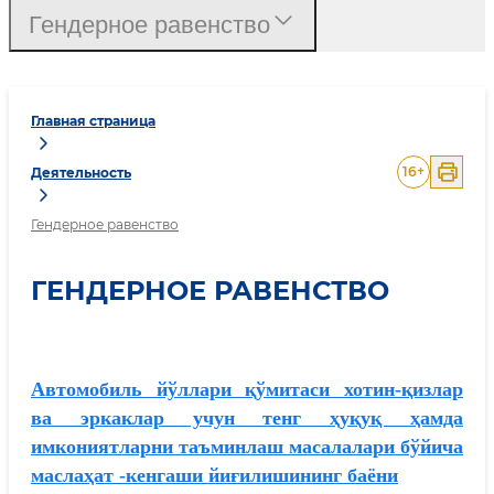
Гендерное равенство
Главная страница
16
+
Деятельность
Гендерное равенство
ГЕНДЕРНОЕ РАВЕНСТВО
Автомобиль йўллари қўмитаси хотин-қизлар
ва эркаклар учун тенг ҳуқуқ ҳамда
имкониятларни таъминлаш масалалари бўйича
маслаҳат -кенгаши йиғилишининг баёни