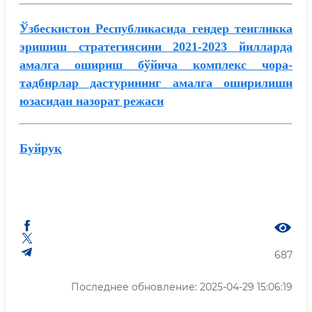
Ўзбескистон Республикасида гендер теигликка
эришиш стратегиясини 2021-2023 йилларда
амалга ошириш бўйича комплекс чора-
тадбнрлар дастурининг амалга оширилиши
юзасидан назорат режаси
Буйруқ
687
Последнее обновление: 2025-04-29 15:06:19