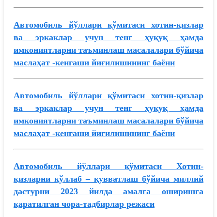
Автомобиль йўллари қўмитаси хотин-қизлар
ва эркаклар учун тенг ҳуқуқ ҳамда
имкониятларни таъминлаш масалалари бўйича
маслаҳат -кенгаши йиғилишининг баёни
Автомобиль йўллари қўмитаси хотин-қизлар
ва эркаклар учун тенг ҳуқуқ ҳамда
имкониятларни таъминлаш масалалари бўйича
маслаҳат -кенгаши йиғилишининг баёни
Автомобиль йўллари қўмитаси Хотин-
қизларни қўллаб – қувватлаш бўйича миллий
дастурни 2023 йилда амалга оширишга
қаратилган чора-тадбирлар режаси