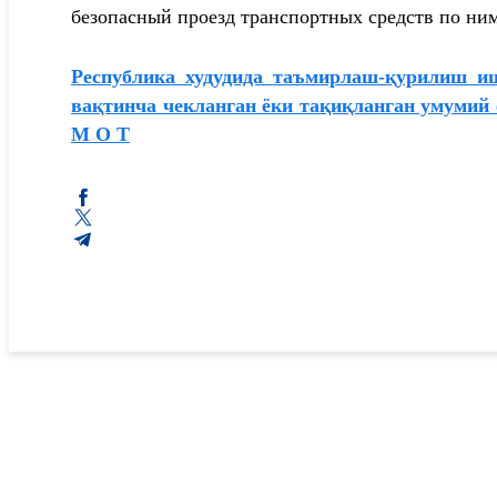
безопасный проезд транспортных средств по ним
Республика худудида
таъмирлаш-қурилиш иш
вақтинча чекланган ёки тақиқланган умумий
М О Т