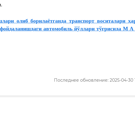
.
лари олиб борилаётганда
транспорт воситалари ҳа
 фойдаланишдаги автомобиль йўллари тўғрисида М А
Последнее обновление: 2025-04-30 1