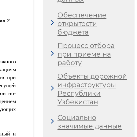
Обеспечение
л 2
открытости
бюджета
Процесс отбора
при приёме на
ожного
работу
уациям
Объекты дорожной
тв при
инфраструктуры
есущей
Республики
онтно-
Узбекистан
щением
вующих
Социально
значимые данные
вный и