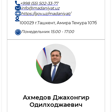
+998 (55) 502-33-77
info@madaniyat.uz
https://gov.uz/madaniyat/
100029 г.Ташкент, Амира Темура 107б
Понедельник 15:00 - 17:00
Ахмедов Джахонгир
Одилходжаевич