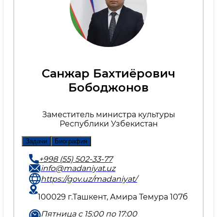
Санжар Бахтиёрович
Бободжонов
Заместитель министра культуры
Республики Узбекистан
Задачи
Биография
+998 (55) 502-33-77
info@madaniyat.uz
https://gov.uz/madaniyat/
100029 г.Ташкент, Амира Темура 107б
Пятница с 15:00 по 17:00