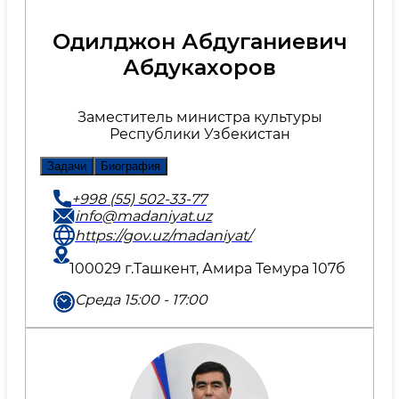
Одилджон Абдуганиевич
Абдукахоров
Заместитель министра культуры
Республики Узбекистан
Задачи
Биография
+998 (55) 502-33-77
info@madaniyat.uz
https://gov.uz/madaniyat/
100029 г.Ташкент, Амира Темура 107б
Среда 15:00 - 17:00