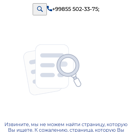
+99855 502-33-75
;
404 — Страница не найд
Извините, мы не можем найти страницу, которую
Вы ищете. К сожалению, страница, которую Вы