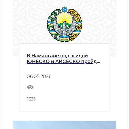
В Намангане под эгидой
ЮНЕСКО и АЙСЕСКО пройдёт
«III Международный форум
искусства макома»
06.05.2026
1331