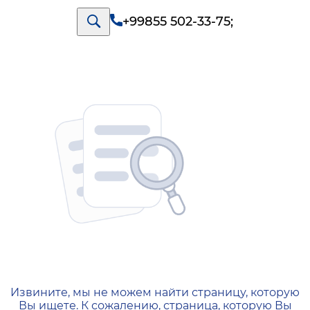
+99855 502-33-75
;
404 — Страница не найд
Извините, мы не можем найти страницу, которую
Вы ищете. К сожалению, страница, которую Вы