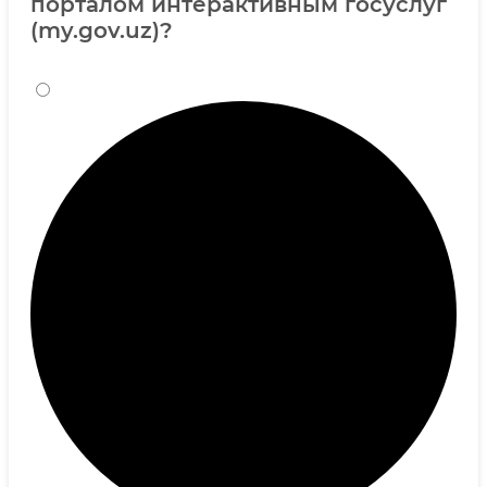
порталом интерактивным госуслуг
(my.gov.uz)?