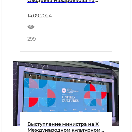
Озодбека Назарбекова на
тридцать девятом заседании
Совета по культурному
14.09.2024
сотрудничеству государств-
участников СНГ
299
Выступление министра на X
Международном культурном