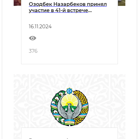
Озодбек Назарбеков принял
участие в 41-й встрече
министров культуры стран-
членов Тюрксой
16.11.2024
376