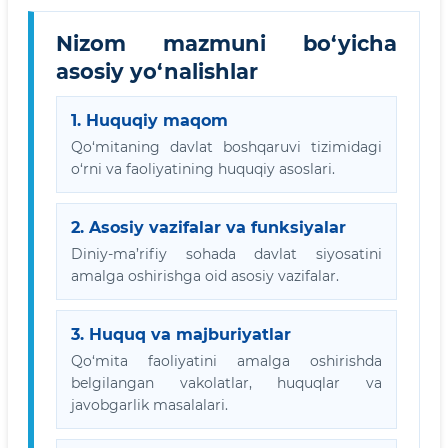
Nizom mazmuni bo‘yicha
asosiy yo‘nalishlar
1. Huquqiy maqom
Qo‘mitaning davlat boshqaruvi tizimidagi
o‘rni va faoliyatining huquqiy asoslari.
2. Asosiy vazifalar va funksiyalar
Diniy-ma’rifiy sohada davlat siyosatini
amalga oshirishga oid asosiy vazifalar.
3. Huquq va majburiyatlar
Qo‘mita faoliyatini amalga oshirishda
belgilangan vakolatlar, huquqlar va
javobgarlik masalalari.