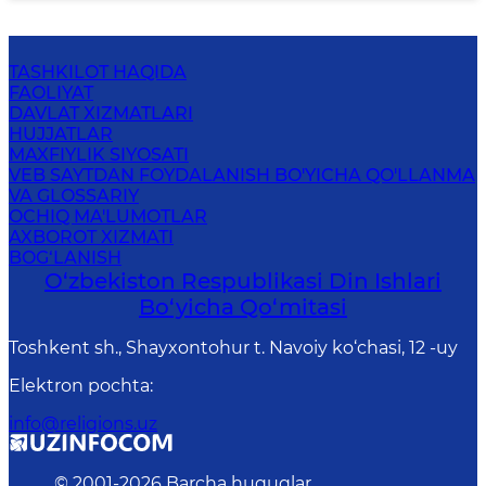
TASHKILOT HAQIDA
FAOLIYAT
DAVLAT XIZMATLARI
HUJJATLAR
MAXFIYLIK SIYOSATI
VEB SAYTDAN FOYDALANISH BO'YICHA QO'LLANMA
VA GLOSSARIY
OCHIQ MA'LUMOTLAR
AXBOROT XIZMATI
BOG‘LANISH
O‘zbekiston Respublikаsi Din Ishlаri
Bo‘yichа Qo‘mitаsi
Toshkent sh., Shayxontohur t. Navoiy ko‘chasi, 12 -uy
Elektron pochta
:
info@religions.uz
© 2001-
2026
Barcha huquqlar