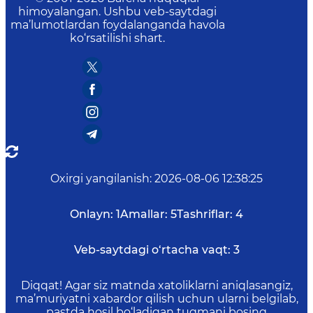
himoyalangan. Ushbu veb-saytdagi
ma’lumotlardan foydalanganda havola
ko‘rsatilishi shart.
Oxirgi yangilanish
:
2026-08-06 12:38:25
Onlayn:
1
Amallar:
5
Tashriflar:
4
Veb-saytdagi o‘rtacha vaqt:
3
Diqqat! Agar siz matnda xatoliklarni aniqlasangiz,
ma’muriyatni xabardor qilish uchun ularni belgilab,
pastda hosil bo‘ladigan tugmani bosing