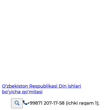
O‘zbekiston Respublikаsi Din ishlаri
bo‘yichа qo‘mitаsi
+99871 207-17-58 (ichki raqam 1)
;