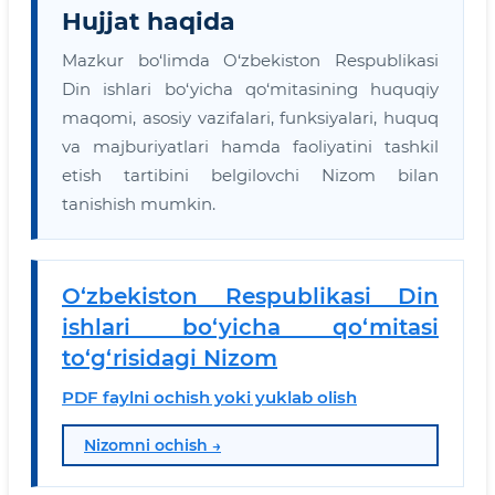
Hujjat haqida
Mazkur bo‘limda O‘zbekiston Respublikasi
Din ishlari bo‘yicha qo‘mitasining huquqiy
maqomi, asosiy vazifalari, funksiyalari, huquq
va majburiyatlari hamda faoliyatini tashkil
etish tartibini belgilovchi Nizom bilan
tanishish mumkin.
O‘zbekiston Respublikasi Din
ishlari bo‘yicha qo‘mitasi
to‘g‘risidagi Nizom
PDF faylni ochish yoki yuklab olish
Nizomni ochish →