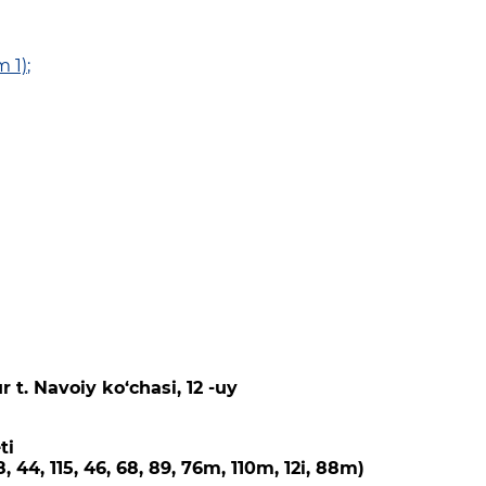
m 1)
;
 t. Navoiy ko‘chasi, 12 -uy
ti
, 44, 115, 46, 68, 89, 76m, 110m, 12i, 88m)