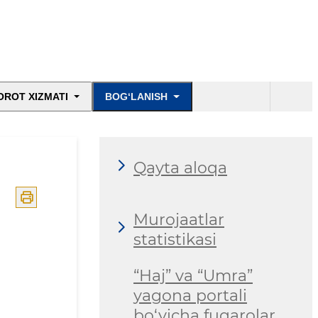
OROT XIZMATI
BOG‘LANISH
Qayta aloqa
Murojaatlar
statistikasi
“Haj” va “Umra”
yagona portali
bo‘yicha fuqarolar