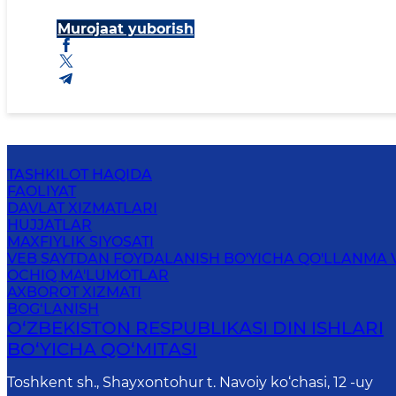
Murojaat yuborish
TASHKILOT HAQIDA
FAOLIYAT
DAVLAT XIZMATLARI
HUJJATLAR
MAXFIYLIK SIYOSATI
VEB SAYTDAN FOYDALANISH BO'YICHA QO'LLANMA 
OCHIQ MA'LUMOTLAR
AXBOROT XIZMATI
BOG‘LANISH
O‘ZBEKISTON RESPUBLIKАSI DIN ISHLАRI
BO‘YICHА QO‘MITАSI
Toshkent sh., Shayxontohur t. Navoiy ko‘chasi, 12 -uy