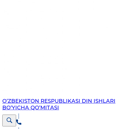
O‘ZBEKISTON RESPUBLIKАSI DIN ISHLАRI
BO‘YICHА QO‘MITАSI