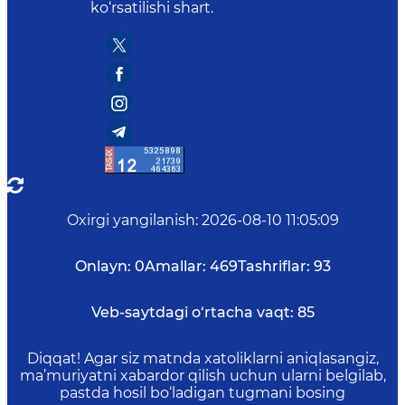
ko‘rsatilishi shart.
Oxirgi yangilanish
:
2026-08-10 11:05:09
Onlayn:
0
Amallar:
469
Tashriflar:
93
Veb-saytdagi o‘rtacha vaqt:
85
Diqqat! Agar siz matnda xatoliklarni aniqlasangiz,
ma’muriyatni xabardor qilish uchun ularni belgilab,
pastda hosil bo‘ladigan tugmani bosing