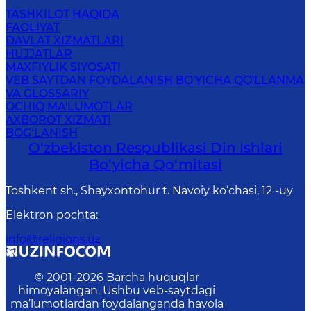
TASHKILOT HAQIDA
FAOLIYAT
DAVLAT XIZMATLARI
HUJJATLAR
MAXFIYLIK SIYOSATI
VEB SAYTDAN FOYDALANISH BO'YICHA QO'LLANMA
VA GLOSSARIY
OCHIQ MA'LUMOTLAR
AXBOROT XIZMATI
BOG‘LANISH
O‘zbekiston Respublikаsi Din Ishlаri
Bo‘yichа Qo‘mitаsi
Toshkent sh., Shayxontohur t. Navoiy ko‘chasi, 12 -uy
Elektron pochta
:
info@religions.uz
© 2001-
2026
Barcha huquqlar
himoyalangan. Ushbu veb-saytdagi
ma’lumotlardan foydalanganda havola