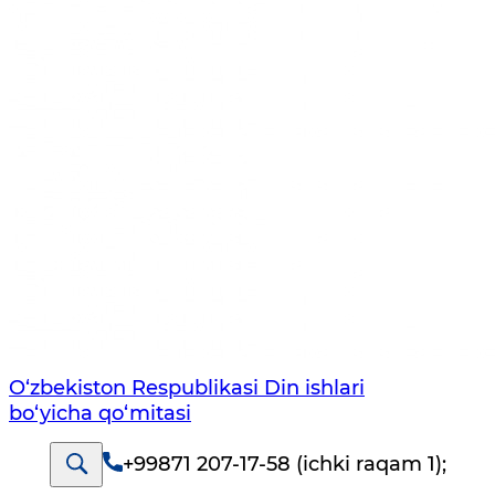
O‘zbekiston Respublikаsi Din ishlаri
bo‘yichа qo‘mitаsi
+99871 207-17-58 (ichki raqam 1)
;