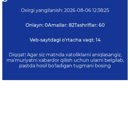
Oxirgi yangilanish
:
2026-08-06 12:38:25
Onlayn:
0
Amallar:
82
Tashriflar:
60
Veb-saytdagi o‘rtacha vaqt:
14
Diqqat! Agar siz matnda xatoliklarni aniqlasangiz,
ma’muriyatni xabardor qilish uchun ularni belgilab,
pastda hosil bo‘ladigan tugmani bosing