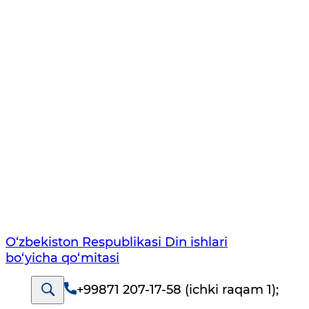
O‘zbekiston Respublikаsi Din ishlаri
bo‘yichа qo‘mitаsi
+99871 207-17-58 (ichki raqam 1)
;