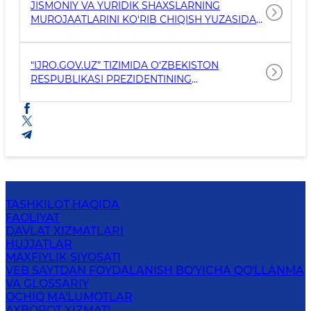
JISMONIY VA YURIDIK SHAXSLARNING
MUROJAATLARINI KO‘RIB CHIQISH YUZASIDAN
BAJARILGAN ISHLARNING NATIJASI
TO‘G‘RISIDA TAHLILIY MA'LUMOT
“IJRO.GOV.UZ” TIZIMIDA O‘ZBEKISTON
RESPUBLIKASI PREZIDENTINING
TOPSHIRIQLARI BAJARILISHI TO‘G‘RISIDA
MA’LUMOT
TASHKILOT HAQIDA
FAOLIYAT
DAVLAT XIZMATLARI
HUJJATLAR
MAXFIYLIK SIYOSATI
VEB SAYTDAN FOYDALANISH BO'YICHA QO'LLANMA
VA GLOSSARIY
OCHIQ MA'LUMOTLAR
AXBOROT XIZMATI