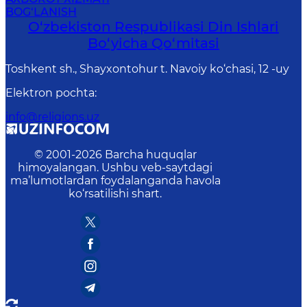
BOG‘LANISH
O‘zbekiston Respublikаsi Din Ishlаri
Bo‘yichа Qo‘mitаsi
Toshkent sh., Shayxontohur t. Navoiy ko‘chasi, 12 -uy
Elektron pochta
:
info@religions.uz
© 2001-
2026
Barcha huquqlar
himoyalangan. Ushbu veb-saytdagi
ma’lumotlardan foydalanganda havola
ko‘rsatilishi shart.