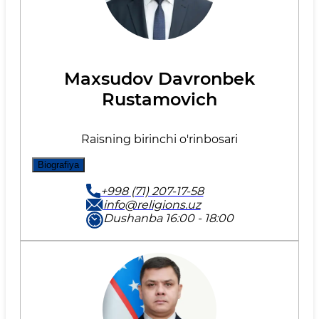
Maxsudov Davronbek
Rustamovich
Raisning birinchi o'rinbosari
Biografiya
+998 (71) 207-17-58
info@religions.uz
Dushanba 16:00 - 18:00