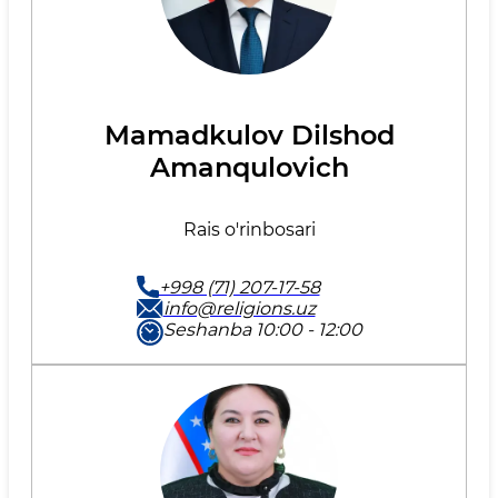
Mamadkulov Dilshod
Amanqulovich
Rais o'rinbosari
+998 (71) 207-17-58
info@religions.uz
Seshanba 10:00 - 12:00