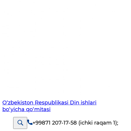
O‘zbekiston Respublikаsi Din ishlаri
bo‘yichа qo‘mitаsi
+99871 207-17-58 (ichki raqam 1)
;