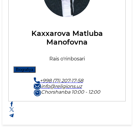
Kaxxarova Matluba
Manofovna
Rais o'rinbosari
Biografiya
+998 (71) 207-17-58
info@religions.uz
Chorshanba 10:00 - 12:00