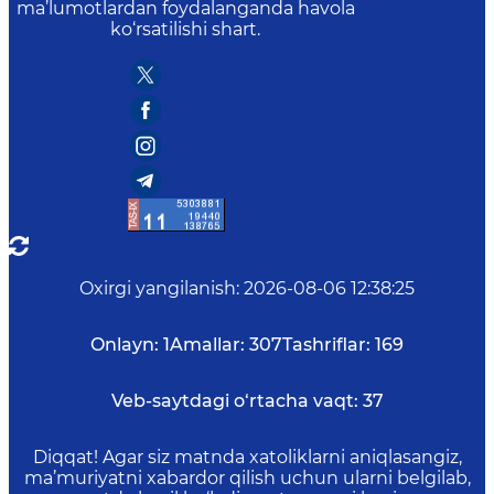
ma’lumotlardan foydalanganda havola
ko‘rsatilishi shart.
Oxirgi yangilanish
:
2026-08-06 12:38:25
Onlayn:
1
Amallar:
307
Tashriflar:
169
Veb-saytdagi o‘rtacha vaqt:
37
Diqqat! Agar siz matnda xatoliklarni aniqlasangiz,
ma’muriyatni xabardor qilish uchun ularni belgilab,