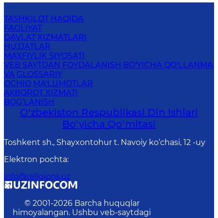
TASHKILOT HAQIDA
FAOLIYAT
DAVLAT XIZMATLARI
HUJJATLAR
MAXFIYLIK SIYOSATI
VEB SAYTDAN FOYDALANISH BO'YICHA QO'LLANMA
VA GLOSSARIY
OCHIQ MA'LUMOTLAR
AXBOROT XIZMATI
BOG‘LANISH
O‘zbekiston Respublikаsi Din Ishlаri
Bo‘yichа Qo‘mitаsi
Toshkent sh., Shayxontohur t. Navoiy ko‘chasi, 12 -uy
Elektron pochta
:
info@religions.uz
© 2001-
2026
Barcha huquqlar
himoyalangan. Ushbu veb-saytdagi