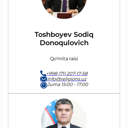
Toshboyev Sodiq
Donoqulovich
Qo'mita raisi
+998 (71) 207-17-58
info@religions.uz
Juma 15:00 - 17:00